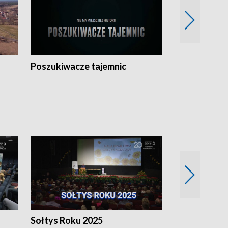
Poszukiwacze tajemnic
Kostrzyn na 
h
Sołtys Roku 2025
20 lat minęł