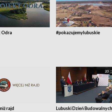
t Odra
#pokazujemylubuskie
niż rajd
Lubuski Dzień Budowalnyc