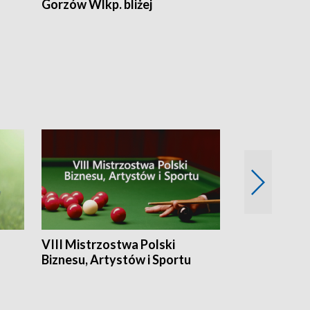
Gorzów Wlkp. bliżej
Lubuskie bliż
VIII Mistrzostwa Polski
Cztery kwar
Biznesu, Artystów i Sportu