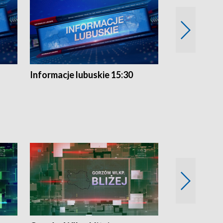
Informacje lubuskie 15:30
Przegląd ty