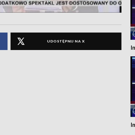
UDOSTĘPNIJ NA X
I
I