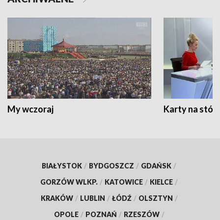
My wczoraj
Karty na stół:
BIAŁYSTOK
/
BYDGOSZCZ
/
GDAŃSK
/
GORZÓW WLKP.
/
KATOWICE
/
KIELCE
/
KRAKÓW
/
LUBLIN
/
ŁÓDŹ
/
OLSZTYN
/
OPOLE
/
POZNAŃ
/
RZESZÓW
/