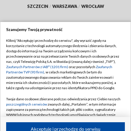
SZCZECIN
/
WARSZAWA
/
WROCŁAW
Szanujemy Twoją prywatność
Dołącz do nas:
Kliknij "Akceptuję i przechodzę do serwisu", aby wyrazić zgody na
korzystanie z technologii automatycznego śledzenia i zbierania danych,
TVP
dostęp do informacji na Twoim urządzeniu końcowym i ich
Abonament TVP
przechowywanie oraz na przetwarzanie Twoich danych osobowych przez
Regulamin TVP
nas, czyli Telewizję Polską S.A. w likwidacji (zwaną dalej również „TVP”),
Emisja w TVP
Polityka prywatności
Zaufanych Partnerów z IAB* (1201 firm)
oraz pozostałych
Zaufanych
Partnerów TVP (93 firm)
, w celach marketingowych (w tym do
Centrum informacji TVP
Moje zgody
zautomatyzowanego dopasowania reklam do Twoich zainteresowań i
mierzenia ich skuteczności) i pozostałych, które wskazujemy poniżej, a
Naziemna Telewizja Cyfrowa
Pomoc
także zgody na udostępnianie przez nas identyfikatora PPID do Google.
Sklep TVP
Biuro reklamy
Twoje dane osobowe zbierane podczas odwiedzania przez Ciebie naszych
Rada Programowa
Kontakt
poszczególnych serwisów
zwanych dalej „Portalem”, w tym informacje
zapisywane za pomocą technologii takich jak: pliki cookie, sygnalizatory
System NOS
WWW lub innych podobnych technologii umożliwiających świadczenie
dopasowanych i bezpiecznych usług, personalizację treści oraz reklam,
Informacje o nadawcy
Kanały
udostępnianie funkcji mediów społecznościowych oraz analizowanie
Akceptuję i przechodzę do serwisu
ruchu w Internecie.