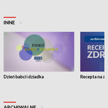
INNE
Dzień babci i dziadka
Recepta na z
ARCHIWALNE