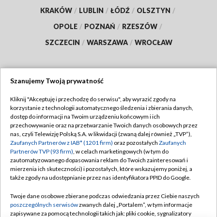
KRAKÓW
/
LUBLIN
/
ŁÓDŹ
/
OLSZTYN
/
OPOLE
/
POZNAŃ
/
RZESZÓW
/
SZCZECIN
/
WARSZAWA
/
WROCŁAW
Szanujemy Twoją prywatność
Dołącz do nas:
Kliknij "Akceptuję i przechodzę do serwisu", aby wyrazić zgody na
korzystanie z technologii automatycznego śledzenia i zbierania danych,
TVP
dostęp do informacji na Twoim urządzeniu końcowym i ich
Abonament TVP
przechowywanie oraz na przetwarzanie Twoich danych osobowych przez
Regulamin TVP
nas, czyli Telewizję Polską S.A. w likwidacji (zwaną dalej również „TVP”),
Emisja w TVP
Zaufanych Partnerów z IAB* (1201 firm)
Polityka prywatności
oraz pozostałych
Zaufanych
Partnerów TVP (93 firm)
, w celach marketingowych (w tym do
Centrum informacji TVP
Moje zgody
zautomatyzowanego dopasowania reklam do Twoich zainteresowań i
mierzenia ich skuteczności) i pozostałych, które wskazujemy poniżej, a
Naziemna Telewizja Cyfrowa
Pomoc
także zgody na udostępnianie przez nas identyfikatora PPID do Google.
Sklep TVP
Biuro reklamy
Twoje dane osobowe zbierane podczas odwiedzania przez Ciebie naszych
Rada Programowa
poszczególnych serwisów
zwanych dalej „Portalem”, w tym informacje
Kontakt
zapisywane za pomocą technologii takich jak: pliki cookie, sygnalizatory