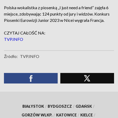
Polska wokalistka z piosenką „I just need a friend” zajęła 6
miejsce, zdobywając 124 punkty od jury i widzów. Konkurs
Piosenki Eurowizji Junior 2023 w Nicei wygrała Francja.
CZYTAJ CAŁOŚĆ NA:
TVP.INFO
Źródło:
TVP.INFO
BIAŁYSTOK
/
BYDGOSZCZ
/
GDAŃSK
/
GORZÓW WLKP.
/
KATOWICE
/
KIELCE
/