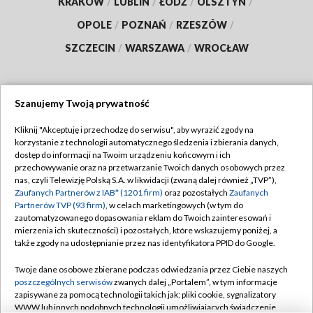
KRAKÓW
/
LUBLIN
/
ŁÓDŹ
/
OLSZTYN
/
OPOLE
/
POZNAŃ
/
RZESZÓW
/
SZCZECIN
/
WARSZAWA
/
WROCŁAW
Szanujemy Twoją prywatność
Dołącz do nas:
Kliknij "Akceptuję i przechodzę do serwisu", aby wyrazić zgody na
korzystanie z technologii automatycznego śledzenia i zbierania danych,
TVP
dostęp do informacji na Twoim urządzeniu końcowym i ich
Abonament TVP
przechowywanie oraz na przetwarzanie Twoich danych osobowych przez
Regulamin TVP
nas, czyli Telewizję Polską S.A. w likwidacji (zwaną dalej również „TVP”),
Emisja w TVP
Zaufanych Partnerów z IAB* (1201 firm)
Polityka prywatności
oraz pozostałych
Zaufanych
Partnerów TVP (93 firm)
, w celach marketingowych (w tym do
Centrum informacji TVP
Moje zgody
zautomatyzowanego dopasowania reklam do Twoich zainteresowań i
mierzenia ich skuteczności) i pozostałych, które wskazujemy poniżej, a
Naziemna Telewizja Cyfrowa
Pomoc
także zgody na udostępnianie przez nas identyfikatora PPID do Google.
Sklep TVP
Biuro reklamy
Twoje dane osobowe zbierane podczas odwiedzania przez Ciebie naszych
Rada Programowa
poszczególnych serwisów
zwanych dalej „Portalem”, w tym informacje
Kontakt
zapisywane za pomocą technologii takich jak: pliki cookie, sygnalizatory
System NOS
WWW lub innych podobnych technologii umożliwiających świadczenie