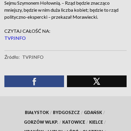
Sejmu Szymonem Hołownią. – Rząd będzie znacząco
mniejszy, będzie w nim duża liczba kobiet; będzie to rząd
polityczno-ekspercki – przekazał Morawiecki.
CZYTAJ CAŁOŚĆ NA:
TVP.INFO
Źródło:
TVP.INFO
BIAŁYSTOK
/
BYDGOSZCZ
/
GDAŃSK
/
GORZÓW WLKP.
/
KATOWICE
/
KIELCE
/