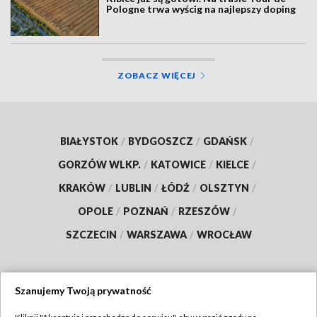
Pologne trwa wyścig na najlepszy doping
ZOBACZ WIĘCEJ
BIAŁYSTOK
/
BYDGOSZCZ
/
GDAŃSK
/
GORZÓW WLKP.
/
KATOWICE
/
KIELCE
/
KRAKÓW
/
LUBLIN
/
ŁÓDŹ
/
OLSZTYN
/
OPOLE
/
POZNAŃ
/
RZESZÓW
/
SZCZECIN
/
WARSZAWA
/
WROCŁAW
Szanujemy Twoją prywatność
Dołącz do nas: