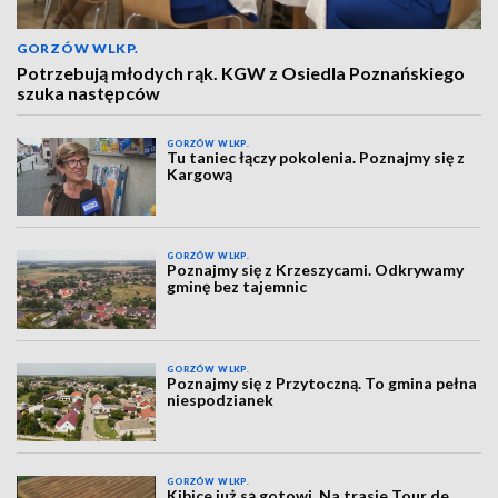
GORZÓW WLKP.
Potrzebują młodych rąk. KGW z Osiedla Poznańskiego
szuka następców
GORZÓW WLKP.
Tu taniec łączy pokolenia. Poznajmy się z
Kargową
GORZÓW WLKP.
Poznajmy się z Krzeszycami. Odkrywamy
gminę bez tajemnic
GORZÓW WLKP.
Poznajmy się z Przytoczną. To gmina pełna
niespodzianek
GORZÓW WLKP.
Kibice już są gotowi. Na trasie Tour de