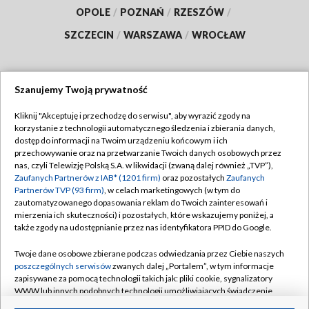
OPOLE
/
POZNAŃ
/
RZESZÓW
/
SZCZECIN
/
WARSZAWA
/
WROCŁAW
Szanujemy Twoją prywatność
Dołącz do nas:
Kliknij "Akceptuję i przechodzę do serwisu", aby wyrazić zgody na
korzystanie z technologii automatycznego śledzenia i zbierania danych,
TVP
dostęp do informacji na Twoim urządzeniu końcowym i ich
Abonament TVP
przechowywanie oraz na przetwarzanie Twoich danych osobowych przez
Regulamin TVP
nas, czyli Telewizję Polską S.A. w likwidacji (zwaną dalej również „TVP”),
Emisja w TVP
Polityka prywatności
Zaufanych Partnerów z IAB* (1201 firm)
oraz pozostałych
Zaufanych
Partnerów TVP (93 firm)
, w celach marketingowych (w tym do
Centrum informacji TVP
Moje zgody
zautomatyzowanego dopasowania reklam do Twoich zainteresowań i
mierzenia ich skuteczności) i pozostałych, które wskazujemy poniżej, a
Naziemna Telewizja Cyfrowa
Pomoc
także zgody na udostępnianie przez nas identyfikatora PPID do Google.
Sklep TVP
Biuro reklamy
Twoje dane osobowe zbierane podczas odwiedzania przez Ciebie naszych
Rada Programowa
Kontakt
poszczególnych serwisów
zwanych dalej „Portalem”, w tym informacje
zapisywane za pomocą technologii takich jak: pliki cookie, sygnalizatory
System NOS
WWW lub innych podobnych technologii umożliwiających świadczenie
dopasowanych i bezpiecznych usług, personalizację treści oraz reklam,
Informacje o nadawcy