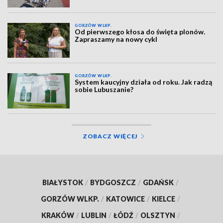
GORZÓW WLKP.
Od pierwszego kłosa do święta plonów.
Zapraszamy na nowy cykl
GORZÓW WLKP.
System kaucyjny działa od roku. Jak radzą
sobie Lubuszanie?
ZOBACZ WIĘCEJ
BIAŁYSTOK
/
BYDGOSZCZ
/
GDAŃSK
/
GORZÓW WLKP.
/
KATOWICE
/
KIELCE
/
KRAKÓW
/
LUBLIN
/
ŁÓDŹ
/
OLSZTYN
/