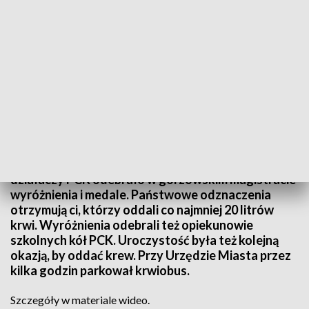
Informacje Lubuskie, 24.11.2023
Prawie 40 osób honorowych dawców krwi i
działaczy PCK odebrało w gorzowskim magistracie
wyróżnienia i medale. Państwowe odznaczenia
otrzymują ci, którzy oddali co najmniej 20 litrów
krwi. Wyróżnienia odebrali też opiekunowie
szkolnych kół PCK. Uroczystość była też kolejną
okazją, by oddać krew. Przy Urzędzie Miasta przez
kilka godzin parkował krwiobus.
Szczegóły w materiale wideo.