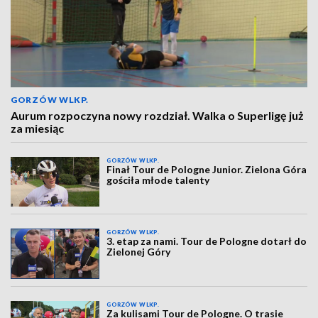
GORZÓW WLKP.
Aurum rozpoczyna nowy rozdział. Walka o Superligę już
za miesiąc
GORZÓW WLKP.
Finał Tour de Pologne Junior. Zielona Góra
gościła młode talenty
GORZÓW WLKP.
3. etap za nami. Tour de Pologne dotarł do
Zielonej Góry
GORZÓW WLKP.
Za kulisami Tour de Pologne. O trasie