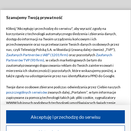
Szanujemy Twoją prywatność
Dołącz do nas:
Kliknij "Akceptuję i przechodzę do serwisu", aby wyrazić zgody na
korzystanie z technologii automatycznego śledzenia i zbierania danych,
TVP
dostęp do informacji na Twoim urządzeniu końcowym i ich
Abonament TVP
przechowywanie oraz na przetwarzanie Twoich danych osobowych przez
Regulamin TVP
nas, czyli Telewizję Polską S.A. w likwidacji (zwaną dalej również „TVP”),
Emisja w TVP
Polityka prywatności
Zaufanych Partnerów z IAB* (1201 firm)
oraz pozostałych
Zaufanych
Partnerów TVP (93 firm)
, w celach marketingowych (w tym do
Centrum informacji TVP
Moje zgody
zautomatyzowanego dopasowania reklam do Twoich zainteresowań i
mierzenia ich skuteczności) i pozostałych, które wskazujemy poniżej, a
Naziemna Telewizja Cyfrowa
Pomoc
także zgody na udostępnianie przez nas identyfikatora PPID do Google.
Sklep TVP
Biuro reklamy
Twoje dane osobowe zbierane podczas odwiedzania przez Ciebie naszych
Rada Programowa
Kontakt
poszczególnych serwisów
zwanych dalej „Portalem”, w tym informacje
zapisywane za pomocą technologii takich jak: pliki cookie, sygnalizatory
System NOS
WWW lub innych podobnych technologii umożliwiających świadczenie
dopasowanych i bezpiecznych usług, personalizację treści oraz reklam,
Informacje o nadawcy
Kanały
udostępnianie funkcji mediów społecznościowych oraz analizowanie
Akceptuję i przechodzę do serwisu
ruchu w Internecie.
Program dla prasy
©2026 Telewizja Polska S.A. w likwidacji
Biuro Reklamy
Twoje dane osobowe zbierane podczas odwiedzania przez Ciebie