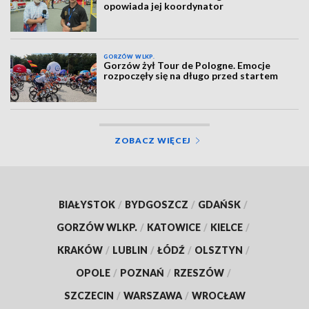
opowiada jej koordynator
GORZÓW WLKP.
Gorzów żył Tour de Pologne. Emocje
rozpoczęły się na długo przed startem
ZOBACZ WIĘCEJ
BIAŁYSTOK
/
BYDGOSZCZ
/
GDAŃSK
/
GORZÓW WLKP.
/
KATOWICE
/
KIELCE
/
KRAKÓW
/
LUBLIN
/
ŁÓDŹ
/
OLSZTYN
/
OPOLE
/
POZNAŃ
/
RZESZÓW
/
SZCZECIN
/
WARSZAWA
/
WROCŁAW