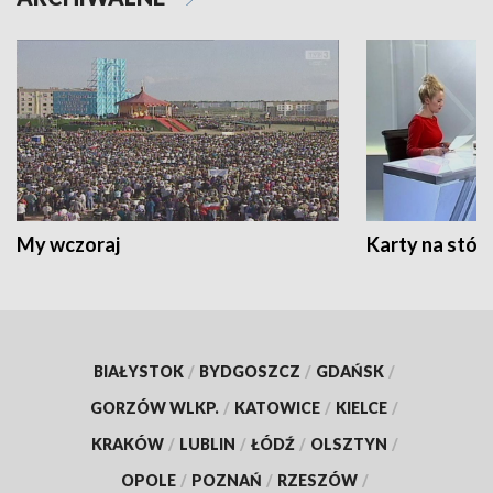
My wczoraj
Karty na stół:
BIAŁYSTOK
/
BYDGOSZCZ
/
GDAŃSK
/
GORZÓW WLKP.
/
KATOWICE
/
KIELCE
/
KRAKÓW
/
LUBLIN
/
ŁÓDŹ
/
OLSZTYN
/
OPOLE
/
POZNAŃ
/
RZESZÓW
/