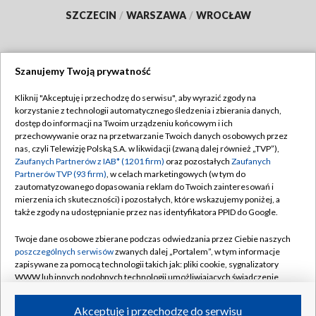
SZCZECIN
/
WARSZAWA
/
WROCŁAW
Szanujemy Twoją prywatność
Dołącz do nas:
Kliknij "Akceptuję i przechodzę do serwisu", aby wyrazić zgody na
korzystanie z technologii automatycznego śledzenia i zbierania danych,
TVP
dostęp do informacji na Twoim urządzeniu końcowym i ich
Abonament TVP
przechowywanie oraz na przetwarzanie Twoich danych osobowych przez
Regulamin TVP
nas, czyli Telewizję Polską S.A. w likwidacji (zwaną dalej również „TVP”),
Emisja w TVP
Polityka prywatności
Zaufanych Partnerów z IAB* (1201 firm)
oraz pozostałych
Zaufanych
Partnerów TVP (93 firm)
, w celach marketingowych (w tym do
Centrum informacji TVP
Moje zgody
zautomatyzowanego dopasowania reklam do Twoich zainteresowań i
mierzenia ich skuteczności) i pozostałych, które wskazujemy poniżej, a
Naziemna Telewizja Cyfrowa
Pomoc
także zgody na udostępnianie przez nas identyfikatora PPID do Google.
Sklep TVP
Biuro reklamy
Twoje dane osobowe zbierane podczas odwiedzania przez Ciebie naszych
Rada Programowa
Kontakt
poszczególnych serwisów
zwanych dalej „Portalem”, w tym informacje
zapisywane za pomocą technologii takich jak: pliki cookie, sygnalizatory
System NOS
WWW lub innych podobnych technologii umożliwiających świadczenie
dopasowanych i bezpiecznych usług, personalizację treści oraz reklam,
Informacje o nadawcy
Kanały
udostępnianie funkcji mediów społecznościowych oraz analizowanie
Akceptuję i przechodzę do serwisu
ruchu w Internecie.