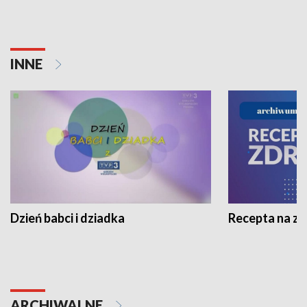
INNE
Dzień babci i dziadka
Recepta na z
ARCHIWALNE