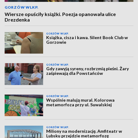
GORZÓW WLKP.
Wiersze opuściły książki. Poezja opanowała ulice
Drezdenka
GORZÓW WLKP.
Książka, cisza i kawa. Silent Book Club w
Gorzowie
GORZÓW WLKP.
Gdy zawyją syreny, rozbrzmią pieśni. Żary
zaśpiewają dla Powstańców
GORZÓW WLKP.
Wspólnie malują mural. Kolorowa
metamorfoza przy ul. Suwalskiej
GORZÓW WLKP.
Miliony na modernizację. Amfiteatr w
Lubsku przejdzie metamorfozę