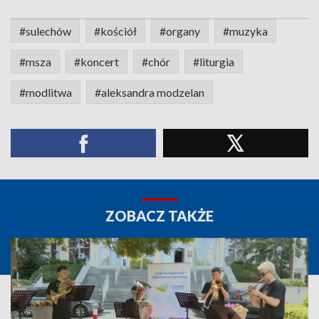
#sulechów
#kościół
#organy
#muzyka
#msza
#koncert
#chór
#liturgia
#modlitwa
#aleksandra modzelan
ZOBACZ TAKŻE