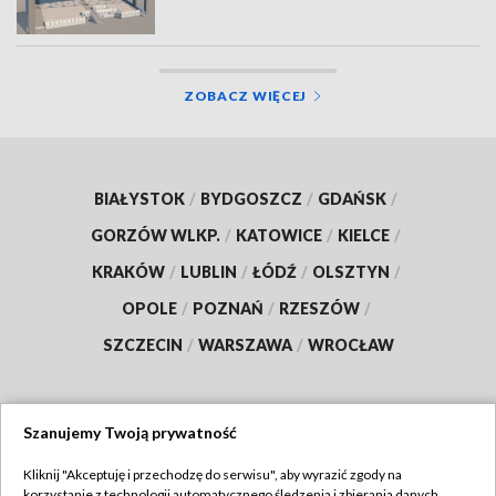
ZOBACZ WIĘCEJ
BIAŁYSTOK
/
BYDGOSZCZ
/
GDAŃSK
/
GORZÓW WLKP.
/
KATOWICE
/
KIELCE
/
KRAKÓW
/
LUBLIN
/
ŁÓDŹ
/
OLSZTYN
/
OPOLE
/
POZNAŃ
/
RZESZÓW
/
SZCZECIN
/
WARSZAWA
/
WROCŁAW
Szanujemy Twoją prywatność
Dołącz do nas:
Kliknij "Akceptuję i przechodzę do serwisu", aby wyrazić zgody na
korzystanie z technologii automatycznego śledzenia i zbierania danych,