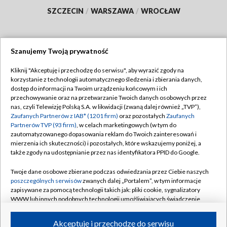
SZCZECIN
/
WARSZAWA
/
WROCŁAW
Szanujemy Twoją prywatność
Dołącz do nas:
Kliknij "Akceptuję i przechodzę do serwisu", aby wyrazić zgody na
korzystanie z technologii automatycznego śledzenia i zbierania danych,
TVP
dostęp do informacji na Twoim urządzeniu końcowym i ich
Abonament TVP
przechowywanie oraz na przetwarzanie Twoich danych osobowych przez
Regulamin TVP
nas, czyli Telewizję Polską S.A. w likwidacji (zwaną dalej również „TVP”),
Emisja w TVP
Polityka prywatności
Zaufanych Partnerów z IAB* (1201 firm)
oraz pozostałych
Zaufanych
Partnerów TVP (93 firm)
, w celach marketingowych (w tym do
Centrum informacji TVP
Moje zgody
zautomatyzowanego dopasowania reklam do Twoich zainteresowań i
mierzenia ich skuteczności) i pozostałych, które wskazujemy poniżej, a
Naziemna Telewizja Cyfrowa
Pomoc
także zgody na udostępnianie przez nas identyfikatora PPID do Google.
Sklep TVP
Biuro reklamy
Twoje dane osobowe zbierane podczas odwiedzania przez Ciebie naszych
Rada Programowa
Kontakt
poszczególnych serwisów
zwanych dalej „Portalem”, w tym informacje
zapisywane za pomocą technologii takich jak: pliki cookie, sygnalizatory
System NOS
WWW lub innych podobnych technologii umożliwiających świadczenie
dopasowanych i bezpiecznych usług, personalizację treści oraz reklam,
Informacje o nadawcy
Kanały
udostępnianie funkcji mediów społecznościowych oraz analizowanie
Akceptuję i przechodzę do serwisu
ruchu w Internecie.