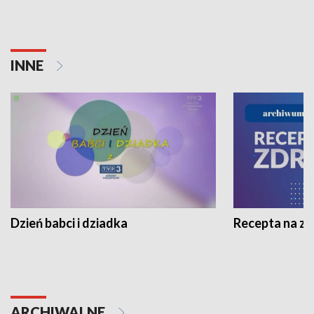
INNE
Dzień babci i dziadka
Recepta na z
ARCHIWALNE