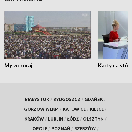
My wczoraj
Karty na stół:
BIAŁYSTOK
/
BYDGOSZCZ
/
GDAŃSK
/
GORZÓW WLKP.
/
KATOWICE
/
KIELCE
/
KRAKÓW
/
LUBLIN
/
ŁÓDŹ
/
OLSZTYN
/
OPOLE
/
POZNAŃ
/
RZESZÓW
/