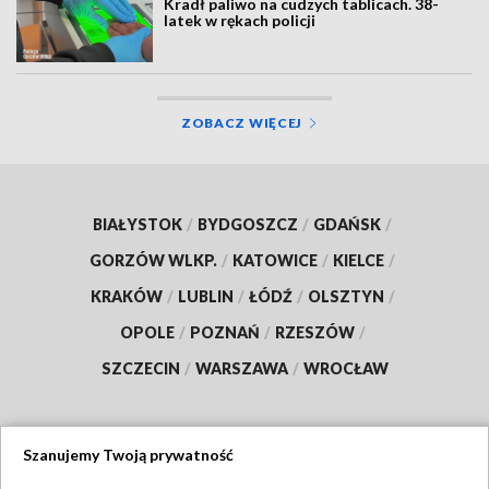
Kradł paliwo na cudzych tablicach. 38-
latek w rękach policji
ZOBACZ WIĘCEJ
BIAŁYSTOK
/
BYDGOSZCZ
/
GDAŃSK
/
GORZÓW WLKP.
/
KATOWICE
/
KIELCE
/
KRAKÓW
/
LUBLIN
/
ŁÓDŹ
/
OLSZTYN
/
OPOLE
/
POZNAŃ
/
RZESZÓW
/
SZCZECIN
/
WARSZAWA
/
WROCŁAW
Szanujemy Twoją prywatność
Dołącz do nas: