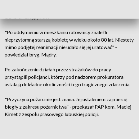
Po dotarciu na miejsce szybko opanowali ogień, który
pojawił się w mieszkaniu na 2. piętrze budynku. W akcji brały
udział 3 zastępy PSP.
"Po oddymieniu w mieszkaniu ratownicy znaleźli
nieprzytomną starszą kobietę w wieku około 80 lat. Niestety,
mimo podjętej reanimacji nie udało się jej uratować" -
powiedział bryg. Mądry.
Po zakończeniu działań przez strażaków do pracy
przystąpili policjanci, którzy pod nadzorem prokuratora
ustalają dokładne okoliczności tego tragicznego zdarzenia.
"Przyczyna pożaru nie jest znana. Jej ustaleniem zajmie się
biegły z zakresu pożarnictwa" - przekazał PAP kom. Maciej
Kimet z zespołu prasowego lubuskiej policji.