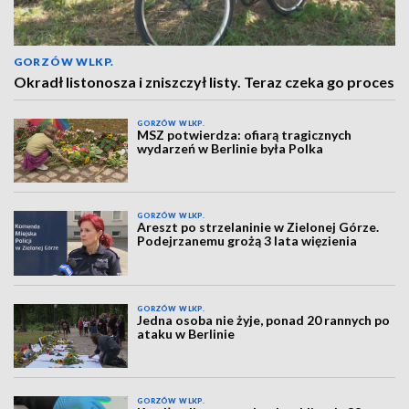
GORZÓW WLKP.
Okradł listonosza i zniszczył listy. Teraz czeka go proces
GORZÓW WLKP.
MSZ potwierdza: ofiarą tragicznych
wydarzeń w Berlinie była Polka
GORZÓW WLKP.
Areszt po strzelaninie w Zielonej Górze.
Podejrzanemu grożą 3 lata więzienia
GORZÓW WLKP.
Jedna osoba nie żyje, ponad 20 rannych po
ataku w Berlinie
GORZÓW WLKP.