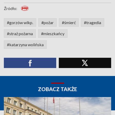
Źródło:
#gorzów wlkp.
#pożar
#śmierć
#tragedia
#straż pożarna
#mieszkańcy
#katarzyna wolińska
ZOBACZ TAKŻE