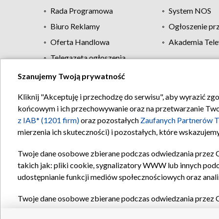
Rada Programowa
System NOS
Biuro Reklamy
Ogłoszenie pr
Oferta Handlowa
Akademia Tele
Telegazeta ogłoszenia
Szanujemy Twoją prywatność
Regulamin TVP
Kliknij "Akceptuję i przechodzę do serwisu", aby wyrazić zg
końcowym i ich przechowywanie oraz na przetwarzanie Twoich
z IAB* (1201 firm)
oraz pozostałych
Zaufanych Partnerów T
mierzenia ich skuteczności) i pozostałych, które wskazujemy
Twoje dane osobowe zbierane podczas odwiedzania przez 
takich jak: pliki cookie, sygnalizatory WWW lub innych pod
udostępnianie funkcji mediów społecznościowych oraz anali
Twoje dane osobowe zbierane podczas odwiedzania przez 
plików cookie, informacje o Twoich wyszukiwaniach w serwi