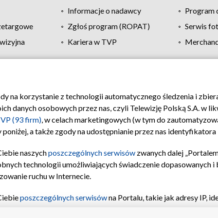
Informacje o nadawcy
Program d
zetargowe
Zgłoś program (ROPAT)
Serwis fo
wizyjna
Kariera w TVP
Merchandi
Polityka prywatności
Moje zgody
Pomoc
Biuro re
ody na korzystanie z technologii automatycznego śledzenia i zbie
 danych osobowych przez nas, czyli Telewizję Polską S.A. w likw
VP (93 firm)
, w celach marketingowych (w tym do zautomatyzow
 poniżej, a także zgody na udostępnianie przez nas identyfikator
Ciebie naszych
poszczególnych serwisów
zwanych dalej „Portalem
obnych technologii umożliwiających świadczenie dopasowanych i be
zowanie ruchu w Internecie.
Ciebie
poszczególnych serwisów
na Portalu, takie jak adresy IP, 
sach Portalu czy historia odwiedzin będą przetwarzane przez TV