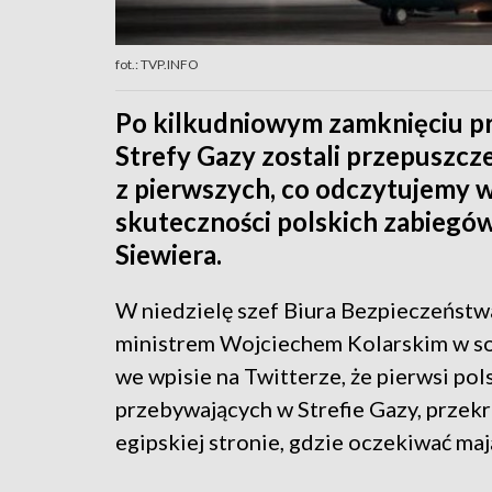
fot.: TVP.INFO
Po kilkudniowym zamknięciu pr
Strefy Gazy zostali przepuszcze
z pierwszych, co odczytujemy 
skuteczności polskich zabiegó
Siewiera.
W niedzielę szef Biura Bezpieczeńst
ministrem Wojciechem Kolarskim w so
we wpisie na Twitterze, że pierwsi po
przebywających w Strefie Gazy, przekro
egipskiej stronie, gdzie oczekiwać maj