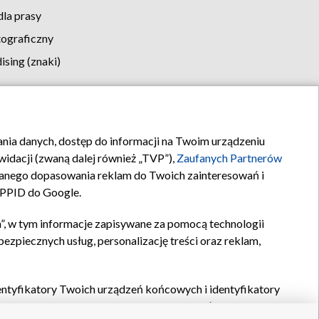
la prasy
tograficzny
sing (znaki)
klamy
Kontakt
rania danych, dostęp do informacji na Twoim urządzeniu
idacji (zwaną dalej również „TVP”),
Zaufanych Partnerów
anego dopasowania reklam do Twoich zainteresowań i
a PPID do Google.
”, w tym informacje zapisywane za pomocą technologii
zpiecznych usług, personalizację treści oraz reklam,
identyfikatory Twoich urządzeń końcowych i identyfikatory
P,
Zaufanych Partnerów z IAB
oraz pozostałych
Zaufanych