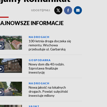
UDOSTĘPNIJ:
AJNOWSZE INFORMACJE
NA DROGACH
100-letnia droga doczeka się
remontu. Wschowa
przebuduje ul. Garbarską
GOSPODARKA
Nowy dom dla 40 rodzin.
Szprotawa finalizuje
inwestycję
NA DROGACH
Nowa jakość na lokalnych
drogach. Powiat sulęciński
inwestuje miliony
SPORT