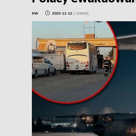
KW
2023-11-12
|
IZRAEL