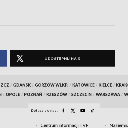
UDOSTĘPNIJ NA X
SZCZ
/
GDAŃSK
/
GORZÓW WLKP.
/
KATOWICE
/
KIELCE
/
KRA
N
/
OPOLE
/
POZNAŃ
/
RZESZÓW
/
SZCZECIN
/
WARSZAWA
/
W
Dołącz do nas:
Centrum informacji TVP
Naziemna