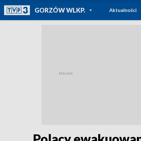
POWRÓT DO
GORZÓW WLKP.
Aktualności
TVP REGIONY
Polacy ewakuowani 