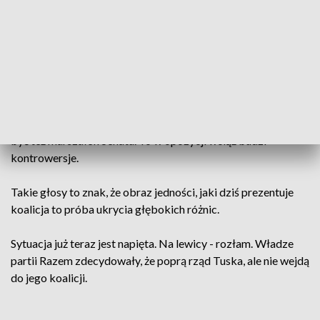
nietrudno zgadnąć.
Konkrety pojawiają się za to, co do stanowisk. Premierem ma
być Donald Tusk, a wicepremierami szef PSL Władysław
Kosiniak-Kamysz i Krzysztof Gawkowski z Nowej Lewicy. Z
kolei kandydatami na marszałków Sejmu są:
Szymon Hołownia - do 13 listopada 2025 roku i
Włodzimierz Czarzasty - do końca kadencji. Rotacyjny ma
być też marszałek Senatu. To w opozycji wciąż budzi
kontrowersje.
Takie głosy to znak, że obraz jedności, jaki dziś prezentuje
koalicja to próba ukrycia głębokich różnic.
Sytuacja już teraz jest napięta. Na lewicy - rozłam. Władze
partii Razem zdecydowały, że poprą rząd Tuska, ale nie wejdą
do jego koalicji.