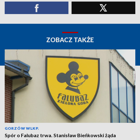
ZOBACZ TAKŻE
GORZÓW WLKP.
Spór o Falubaz trwa. Stanisław Bieńkowski żąda