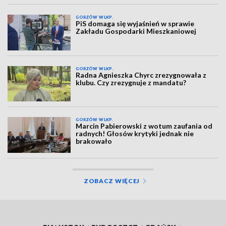
GORZÓW WLKP.
PiS domaga się wyjaśnień w sprawie
Zakładu Gospodarki Mieszkaniowej
GORZÓW WLKP.
Radna Agnieszka Chyrc zrezygnowała z
klubu. Czy zrezygnuje z mandatu?
GORZÓW WLKP.
Marcin Pabierowski z wotum zaufania od
radnych! Głosów krytyki jednak nie
brakowało
ZOBACZ WIĘCEJ