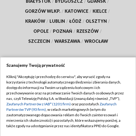
BIAŁYSTOK
/
BYDGOSZCZ
/
GDAŃSK
/
GORZÓW WLKP.
/
KATOWICE
/
KIELCE
/
KRAKÓW
/
LUBLIN
/
ŁÓDŹ
/
OLSZTYN
/
OPOLE
/
POZNAŃ
/
RZESZÓW
/
SZCZECIN
/
WARSZAWA
/
WROCŁAW
Szanujemy Twoją prywatność
Dołącz do nas:
Kliknij "Akceptuję i przechodzę do serwisu", aby wyrazić zgody na
korzystanie z technologii automatycznego śledzenia i zbierania danych,
TVP
dostęp do informacji na Twoim urządzeniu końcowym i ich
Abonament TVP
przechowywanie oraz na przetwarzanie Twoich danych osobowych przez
Regulamin TVP
nas, czyli Telewizję Polską S.A. w likwidacji (zwaną dalej również „TVP”),
Emisja w TVP
Polityka prywatności
Zaufanych Partnerów z IAB* (1201 firm)
oraz pozostałych
Zaufanych
Partnerów TVP (93 firm)
, w celach marketingowych (w tym do
Centrum informacji TVP
Moje zgody
zautomatyzowanego dopasowania reklam do Twoich zainteresowań i
mierzenia ich skuteczności) i pozostałych, które wskazujemy poniżej, a
Naziemna Telewizja Cyfrowa
Pomoc
także zgody na udostępnianie przez nas identyfikatora PPID do Google.
Sklep TVP
Biuro reklamy