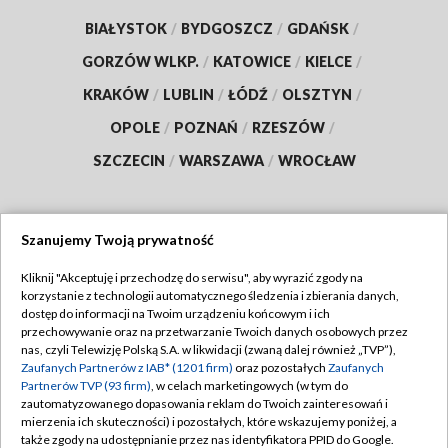
BIAŁYSTOK
/
BYDGOSZCZ
/
GDAŃSK
/
GORZÓW WLKP.
/
KATOWICE
/
KIELCE
/
KRAKÓW
/
LUBLIN
/
ŁÓDŹ
/
OLSZTYN
/
OPOLE
/
POZNAŃ
/
RZESZÓW
/
SZCZECIN
/
WARSZAWA
/
WROCŁAW
Szanujemy Twoją prywatność
Dołącz do nas:
Kliknij "Akceptuję i przechodzę do serwisu", aby wyrazić zgody na
korzystanie z technologii automatycznego śledzenia i zbierania danych,
TVP
dostęp do informacji na Twoim urządzeniu końcowym i ich
Abonament TVP
przechowywanie oraz na przetwarzanie Twoich danych osobowych przez
Regulamin TVP
nas, czyli Telewizję Polską S.A. w likwidacji (zwaną dalej również „TVP”),
Emisja w TVP
Polityka prywatności
Zaufanych Partnerów z IAB* (1201 firm)
oraz pozostałych
Zaufanych
Partnerów TVP (93 firm)
, w celach marketingowych (w tym do
Centrum informacji TVP
Moje zgody
zautomatyzowanego dopasowania reklam do Twoich zainteresowań i
mierzenia ich skuteczności) i pozostałych, które wskazujemy poniżej, a
Naziemna Telewizja Cyfrowa
Pomoc
także zgody na udostępnianie przez nas identyfikatora PPID do Google.