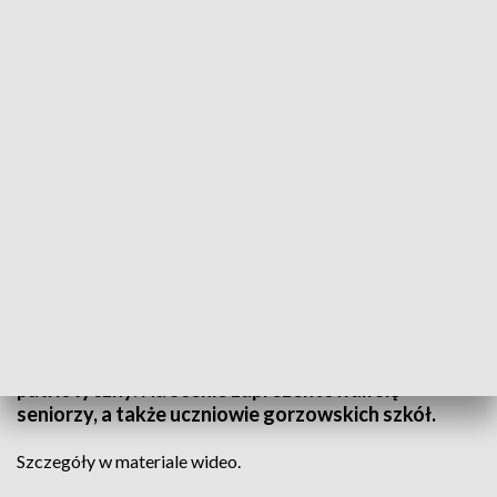
Informacje Lubuskie, 08.11.2023
W najbliższą sobotę będziemy obchodzić 105.
rocznicę odzyskania przez Polskę niepodległości,
ale świętowanie już się rozpoczęło. 8 listopada, w
Muzeum Lubuskim w Gorzowie odbył się koncert
patriotyczny. Na scenie zaprezentowali się
seniorzy, a także uczniowie gorzowskich szkół.
Szczegóły w materiale wideo.