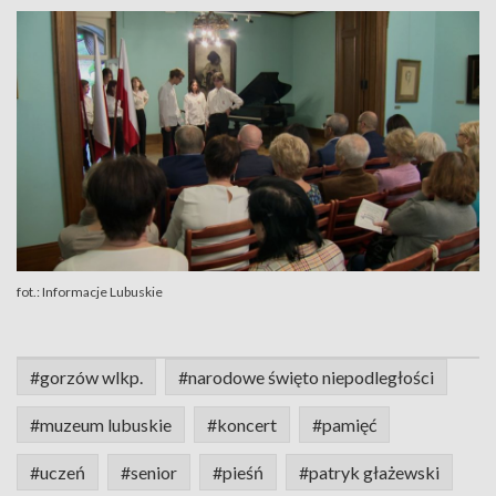
fot.: Informacje Lubuskie
#gorzów wlkp.
#narodowe święto niepodległości
#muzeum lubuskie
#koncert
#pamięć
#uczeń
#senior
#pieśń
#patryk głażewski