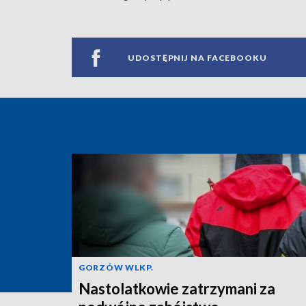
UDOSTĘPNIJ NA FACEBOOKU
GORZÓW WLKP.
Nastolatkowie zatrzymani za