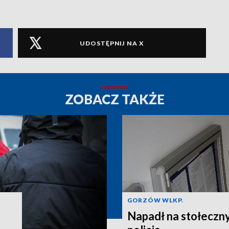
UDOSTĘPNIJ NA X
ZOBACZ TAKŻE
GORZÓW WLKP.
Napadł na stołeczny