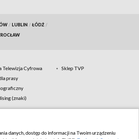
KÓW
/
LUBLIN
/
ŁÓDŹ
/
ROCŁAW
 Telewizja Cyfrowa
Sklep TVP
la prasy
tograficzny
sing (znaki)
klamy
Kontakt
rania danych, dostęp do informacji na Twoim urządzeniu