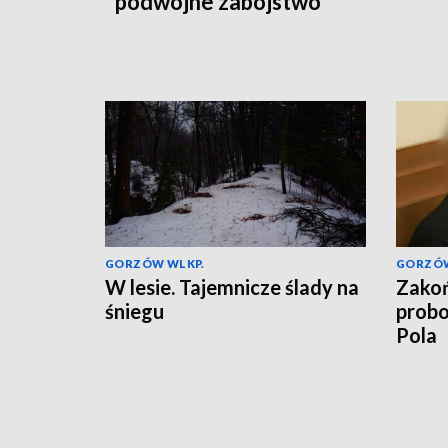
podwójne zabójstwo
GORZÓW WLKP.
GORZÓW
W lesie. Tajemnicze ślady na
Zakoń
śniegu
probo
Pola