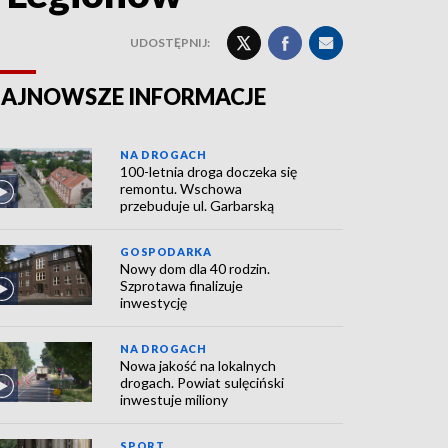
UDOSTĘPNIJ:
AJNOWSZE INFORMACJE
NA DROGACH
100-letnia droga doczeka się
remontu. Wschowa
przebuduje ul. Garbarską
GOSPODARKA
Nowy dom dla 40 rodzin.
Szprotawa finalizuje
inwestycję
NA DROGACH
Nowa jakość na lokalnych
drogach. Powiat sulęciński
inwestuje miliony
SPORT