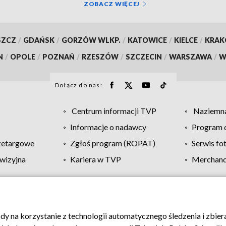
ZOBACZ WIĘCEJ
SZCZ
/
GDAŃSK
/
GORZÓW WLKP.
/
KATOWICE
/
KIELCE
/
KRA
N
/
OPOLE
/
POZNAŃ
/
RZESZÓW
/
SZCZECIN
/
WARSZAWA
/
W
Dołącz do nas:
Centrum informacji TVP
Naziemna
Informacje o nadawcy
Program d
zetargowe
Zgłoś program (ROPAT)
Serwis fo
wizyjna
Kariera w TVP
Merchandi
Polityka prywatności
Moje zgody
Pomoc
Biuro re
ody na korzystanie z technologii automatycznego śledzenia i zbie