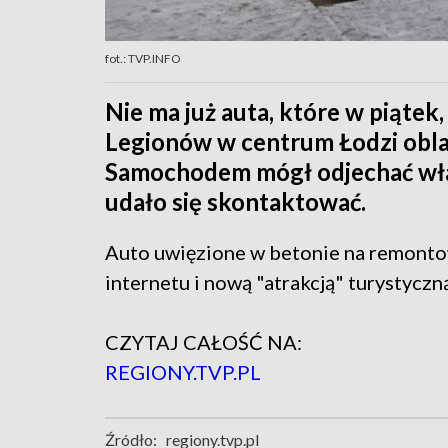
fot.: TVP.INFO
Nie ma już auta, które w piątek
Legionów w centrum Łodzi obla
Samochodem mógł odjechać właśc
udało się skontaktować.
Auto uwięzione w betonie na remontow
internetu i nową "atrakcją" turystyczn
CZYTAJ CAŁOŚĆ NA:
REGIONY.TVP.PL
Źródło:
regiony.tvp.pl