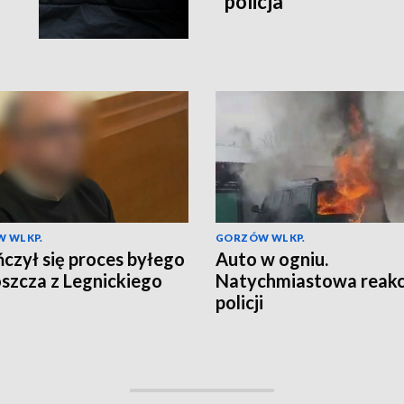
policja
 WLKP.
GORZÓW WLKP.
czył się proces byłego
Auto w ogniu.
szcza z Legnickiego
Natychmiastowa reakc
policji