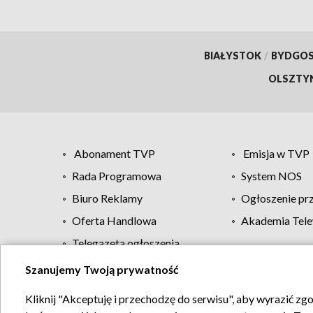
BIAŁYSTOK
/
BYDGO
OLSZTY
Abonament TVP
Emisja w TVP
Rada Programowa
System NOS
Biuro Reklamy
Ogłoszenie pr
Oferta Handlowa
Akademia Tele
Telegazeta ogłoszenia
Szanujemy Twoją prywatność
Regulamin TVP
Kliknij "Akceptuję i przechodzę do serwisu", aby wyrazić zg