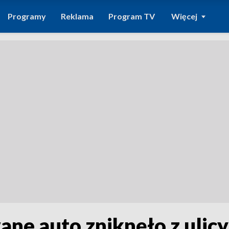
Programy
Reklama
Program TV
Więcej
ane auto zniknęło z ulic