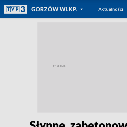
POWRÓT DO
GORZÓW WLKP.
Aktualności
TVP REGIONY
Słynne, zabetonow