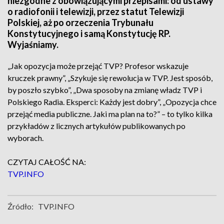
niezgodne z obowiązującymi przepisami: od ustawy
o radiofonii i telewizji, przez statut Telewizji
Polskiej, aż po orzeczenia Trybunału
Konstytucyjnego i samą Konstytucję RP.
Wyjaśniamy.
„Jak opozycja może przejąć TVP? Profesor wskazuje
kruczek prawny”, „Szykuje się rewolucja w TVP. Jest sposób,
by poszło szybko”, „Dwa sposoby na zmianę władz TVP i
Polskiego Radia. Eksperci: Każdy jest dobry”, „Opozycja chce
przejąć media publiczne. Jaki ma plan na to?” – to tylko kilka
przykładów z licznych artykułów publikowanych po
wyborach.
CZYTAJ CAŁOŚĆ NA:
TVP.INFO
Źródło:
TVP.INFO