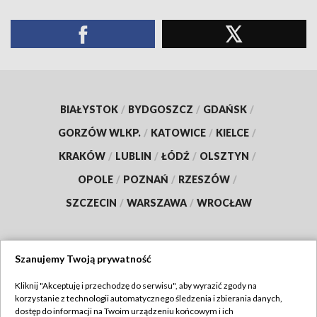
BIAŁYSTOK
/
BYDGOSZCZ
/
GDAŃSK
/
GORZÓW WLKP.
/
KATOWICE
/
KIELCE
/
KRAKÓW
/
LUBLIN
/
ŁÓDŹ
/
OLSZTYN
/
OPOLE
/
POZNAŃ
/
RZESZÓW
/
SZCZECIN
/
WARSZAWA
/
WROCŁAW
Szanujemy Twoją prywatność
Dołącz do nas:
Kliknij "Akceptuję i przechodzę do serwisu", aby wyrazić zgody na
korzystanie z technologii automatycznego śledzenia i zbierania danych,
TVP
dostęp do informacji na Twoim urządzeniu końcowym i ich