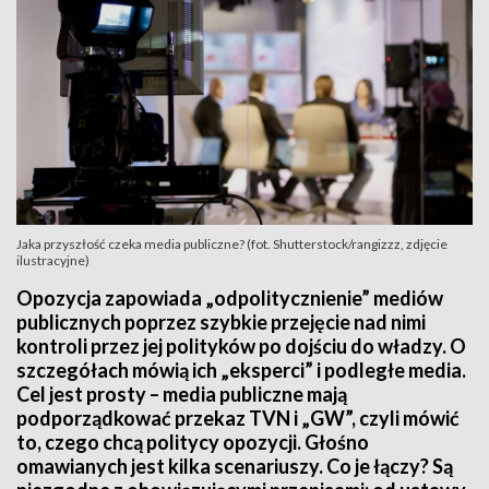
Jaka przyszłość czeka media publiczne? (fot. Shutterstock/rangizzz, zdjęcie
ilustracyjne)
Opozycja zapowiada „odpolitycznienie” mediów
publicznych poprzez szybkie przejęcie nad nimi
kontroli przez jej polityków po dojściu do władzy. O
szczegółach mówią ich „eksperci” i podległe media.
Cel jest prosty – media publiczne mają
podporządkować przekaz TVN i „GW”, czyli mówić
to, czego chcą politycy opozycji. Głośno
omawianych jest kilka scenariuszy. Co je łączy? Są