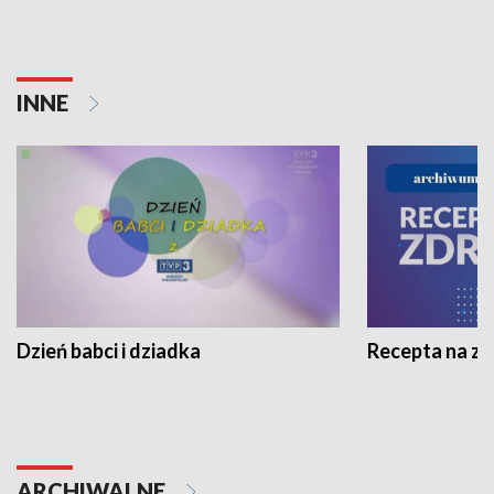
INNE
Dzień babci i dziadka
Recepta na z
ARCHIWALNE