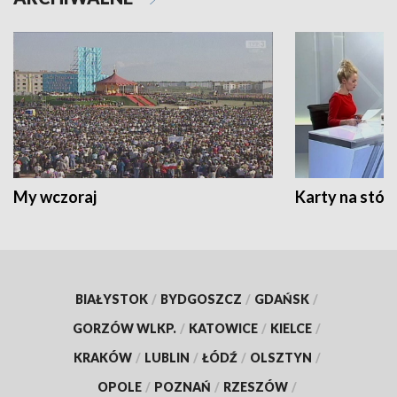
My wczoraj
Karty na stół:
BIAŁYSTOK
/
BYDGOSZCZ
/
GDAŃSK
/
GORZÓW WLKP.
/
KATOWICE
/
KIELCE
/
KRAKÓW
/
LUBLIN
/
ŁÓDŹ
/
OLSZTYN
/
OPOLE
/
POZNAŃ
/
RZESZÓW
/