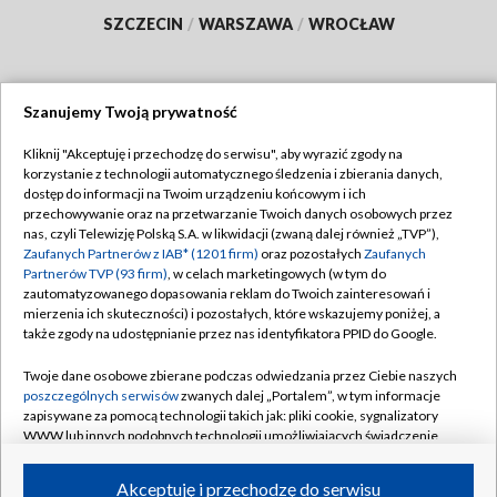
SZCZECIN
/
WARSZAWA
/
WROCŁAW
Szanujemy Twoją prywatność
Dołącz do nas:
Kliknij "Akceptuję i przechodzę do serwisu", aby wyrazić zgody na
korzystanie z technologii automatycznego śledzenia i zbierania danych,
TVP
dostęp do informacji na Twoim urządzeniu końcowym i ich
Abonament TVP
przechowywanie oraz na przetwarzanie Twoich danych osobowych przez
Regulamin TVP
nas, czyli Telewizję Polską S.A. w likwidacji (zwaną dalej również „TVP”),
Emisja w TVP
Polityka prywatności
Zaufanych Partnerów z IAB* (1201 firm)
oraz pozostałych
Zaufanych
Partnerów TVP (93 firm)
, w celach marketingowych (w tym do
Centrum informacji TVP
Moje zgody
zautomatyzowanego dopasowania reklam do Twoich zainteresowań i
mierzenia ich skuteczności) i pozostałych, które wskazujemy poniżej, a
Naziemna Telewizja Cyfrowa
Pomoc
także zgody na udostępnianie przez nas identyfikatora PPID do Google.
Sklep TVP
Biuro reklamy
Twoje dane osobowe zbierane podczas odwiedzania przez Ciebie naszych
Rada Programowa
Kontakt
poszczególnych serwisów
zwanych dalej „Portalem”, w tym informacje
zapisywane za pomocą technologii takich jak: pliki cookie, sygnalizatory
System NOS
WWW lub innych podobnych technologii umożliwiających świadczenie
dopasowanych i bezpiecznych usług, personalizację treści oraz reklam,
Informacje o nadawcy
Kanały
udostępnianie funkcji mediów społecznościowych oraz analizowanie
Akceptuję i przechodzę do serwisu
ruchu w Internecie.