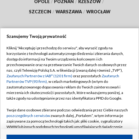
OPOLE
/
POZNAŃ
/
RZESZÓW
/
SZCZECIN
/
WARSZAWA
/
WROCŁAW
Szanujemy Twoją prywatność
Dołącz do nas:
Kliknij "Akceptuję i przechodzę do serwisu", aby wyrazić zgody na
korzystanie z technologii automatycznego śledzenia i zbierania danych,
TVP
dostęp do informacji na Twoim urządzeniu końcowym i ich
Abonament TVP
przechowywanie oraz na przetwarzanie Twoich danych osobowych przez
Regulamin TVP
nas, czyli Telewizję Polską S.A. w likwidacji (zwaną dalej również „TVP”),
Emisja w TVP
Zaufanych Partnerów z IAB* (1201 firm)
Polityka prywatności
oraz pozostałych
Zaufanych
Partnerów TVP (93 firm)
, w celach marketingowych (w tym do
Centrum informacji TVP
Moje zgody
zautomatyzowanego dopasowania reklam do Twoich zainteresowań i
mierzenia ich skuteczności) i pozostałych, które wskazujemy poniżej, a
Naziemna Telewizja Cyfrowa
Pomoc
także zgody na udostępnianie przez nas identyfikatora PPID do Google.
Sklep TVP
Biuro reklamy
Twoje dane osobowe zbierane podczas odwiedzania przez Ciebie naszych
Rada Programowa
poszczególnych serwisów
zwanych dalej „Portalem”, w tym informacje
Kontakt
zapisywane za pomocą technologii takich jak: pliki cookie, sygnalizatory
System NOS
WWW lub innych podobnych technologii umożliwiających świadczenie
dopasowanych i bezpiecznych usług, personalizację treści oraz reklam,
Informacje o nadawcy
Kanały
udostępnianie funkcji mediów społecznościowych oraz analizowanie