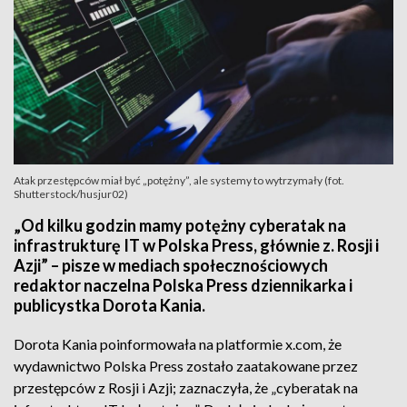
Atak przestępców miał być „potężny”, ale systemy to wytrzymały (fot.
Shutterstock/husjur02)
„Od kilku godzin mamy potężny cyberatak na
infrastrukturę IT w Polska Press, głównie z. Rosji i
Azji” – pisze w mediach społecznościowych
redaktor naczelna Polska Press dziennikarka i
publicystka Dorota Kania.
Dorota Kania poinformowała na platformie x.com, że
wydawnictwo Polska Press zostało zaatakowane przez
przestępców z Rosji i Azji; zaznaczyła, że „cyberatak na