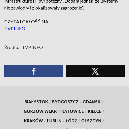
infrastrukturę IT był potężny”. Dodała jednak, że „systemy
nie zawiodły i zlokalizowały zagrożenie”.
CZYTAJ CAŁOŚĆ NA:
TVP.INFO
Źródło:
TVP.INFO
BIAŁYSTOK
/
BYDGOSZCZ
/
GDAŃSK
/
GORZÓW WLKP.
/
KATOWICE
/
KIELCE
/
KRAKÓW
/
LUBLIN
/
ŁÓDŹ
/
OLSZTYN
/