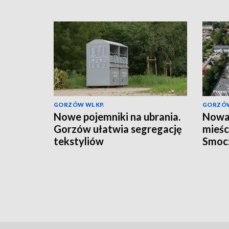
GORZÓW WLKP.
GORZÓW
Nowe pojemniki na ubrania.
Nowa 
Gorzów ułatwia segregację
mieśc
tekstyliów
Smoc