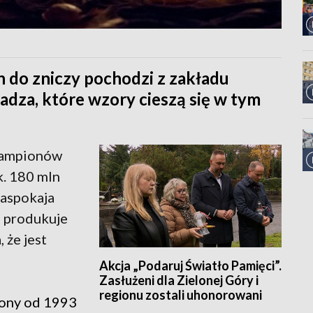
n do zniczy pochodzi z zakładu
adza, które wzory cieszą się w tym
 lampionów
k. 180 mln
zaspokaja
e produkuje
 że jest
Akcja „Podaruj Światło Pamięci”.
Zasłużeni dla Zielonej Góry i
regionu zostali uhonorowani
iony od 1993