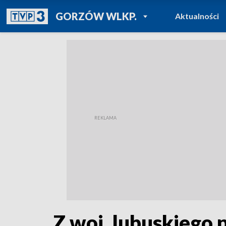
POWRÓT DO
GORZÓW WLKP.
Aktualności
TVP REGIONY
Z woj. lubuskiego 