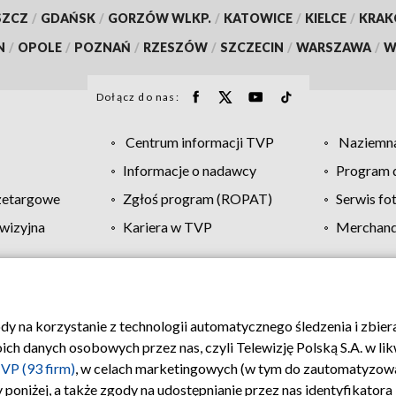
SZCZ
/
GDAŃSK
/
GORZÓW WLKP.
/
KATOWICE
/
KIELCE
/
KRA
N
/
OPOLE
/
POZNAŃ
/
RZESZÓW
/
SZCZECIN
/
WARSZAWA
/
W
Dołącz do nas:
Centrum informacji TVP
Naziemna
Informacje o nadawcy
Program d
zetargowe
Zgłoś program (ROPAT)
Serwis fo
wizyjna
Kariera w TVP
Merchandi
Polityka prywatności
Moje zgody
Pomoc
Biuro re
ody na korzystanie z technologii automatycznego śledzenia i zbie
 danych osobowych przez nas, czyli Telewizję Polską S.A. w likw
VP (93 firm)
, w celach marketingowych (w tym do zautomatyzow
 poniżej, a także zgody na udostępnianie przez nas identyfikator