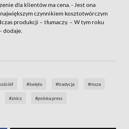
nie dla klientów ma cena. - Jest ona
 największym czynnikiem kosztotwórczym
dczas produkcji – tłumaczy. – W tym roku
– dodaje.
kościół
#święto
#tradycja
#msza
#znicz
#polska press