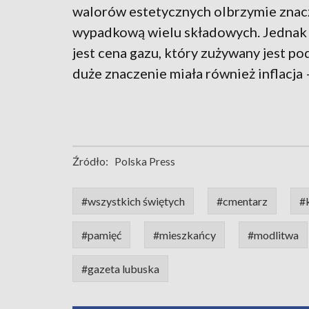
walorów estetycznych olbrzymie znacze
wypadkową wielu składowych. Jednak
jest cena gazu, który zużywany jest po
duże znaczenie miała również inflacja 
Źródło:
Polska Press
#wszystkich świętych
#cmentarz
#
#pamięć
#mieszkańcy
#modlitwa
#gazeta lubuska