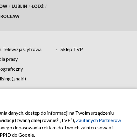
KÓW
/
LUBLIN
/
ŁÓDŹ
/
ROCŁAW
 Telewizja Cyfrowa
Sklep TVP
la prasy
tograficzny
sing (znaki)
klamy
Kontakt
rania danych, dostęp do informacji na Twoim urządzeniu
idacji (zwaną dalej również „TVP”),
Zaufanych Partnerów
anego dopasowania reklam do Twoich zainteresowań i
a PPID do Google.