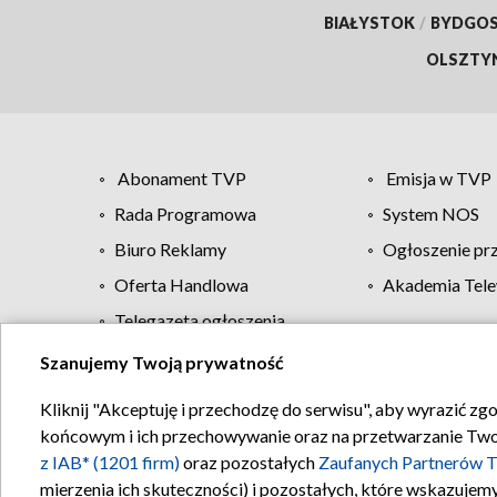
BIAŁYSTOK
/
BYDGO
OLSZTY
Abonament TVP
Emisja w TVP
Rada Programowa
System NOS
Biuro Reklamy
Ogłoszenie pr
Oferta Handlowa
Akademia Tele
Telegazeta ogłoszenia
Szanujemy Twoją prywatność
Regulamin TVP
Kliknij "Akceptuję i przechodzę do serwisu", aby wyrazić zg
końcowym i ich przechowywanie oraz na przetwarzanie Twoich
z IAB* (1201 firm)
oraz pozostałych
Zaufanych Partnerów T
mierzenia ich skuteczności) i pozostałych, które wskazujemy