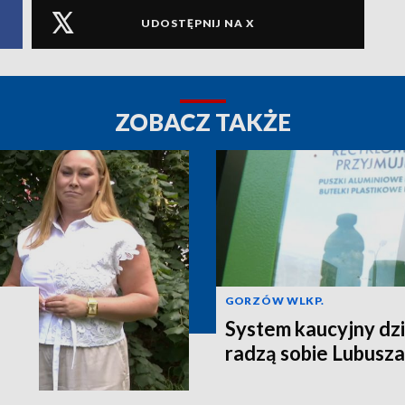
UDOSTĘPNIJ NA X
ZOBACZ TAKŻE
GORZÓW WLKP.
System kaucyjny dzi
radzą sobie Lubusza