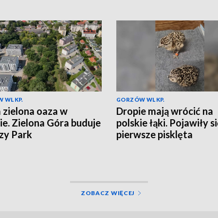
 WLKP.
GORZÓW WLKP.
zielona oaza w
Dropie mają wrócić na
ie. Zielona Góra buduje
polskie łąki. Pojawiły s
zy Park
pierwsze pisklęta
ZOBACZ WIĘCEJ