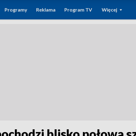
Programy
Reklama
Program TV
Więcej
pochodzi blisko połowa s