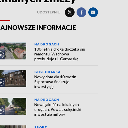
UDOSTĘPNIJ:
AJNOWSZE INFORMACJE
NA DROGACH
100-letnia droga doczeka się
remontu. Wschowa
przebuduje ul. Garbarską
GOSPODARKA
Nowy dom dla 40 rodzin.
Szprotawa finalizuje
inwestycję
NA DROGACH
Nowa jakość na lokalnych
drogach. Powiat sulęciński
inwestuje miliony
SPORT