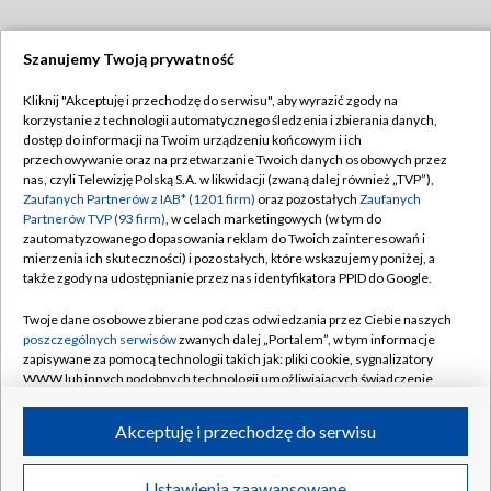
Szanujemy Twoją prywatność
Dołącz do nas:
Kliknij "Akceptuję i przechodzę do serwisu", aby wyrazić zgody na
korzystanie z technologii automatycznego śledzenia i zbierania danych,
TVP
dostęp do informacji na Twoim urządzeniu końcowym i ich
Abonament TVP
przechowywanie oraz na przetwarzanie Twoich danych osobowych przez
Regulamin TVP
nas, czyli Telewizję Polską S.A. w likwidacji (zwaną dalej również „TVP”),
Emisja w TVP
Zaufanych Partnerów z IAB* (1201 firm)
Polityka prywatności
oraz pozostałych
Zaufanych
Partnerów TVP (93 firm)
, w celach marketingowych (w tym do
Centrum informacji TVP
Moje zgody
zautomatyzowanego dopasowania reklam do Twoich zainteresowań i
mierzenia ich skuteczności) i pozostałych, które wskazujemy poniżej, a
Naziemna Telewizja Cyfrowa
Pomoc
także zgody na udostępnianie przez nas identyfikatora PPID do Google.
Sklep TVP
Biuro reklamy
Twoje dane osobowe zbierane podczas odwiedzania przez Ciebie naszych
Rada Programowa
poszczególnych serwisów
zwanych dalej „Portalem”, w tym informacje
Kontakt
zapisywane za pomocą technologii takich jak: pliki cookie, sygnalizatory
System NOS
WWW lub innych podobnych technologii umożliwiających świadczenie
dopasowanych i bezpiecznych usług, personalizację treści oraz reklam,
Informacje o nadawcy
Kanały
udostępnianie funkcji mediów społecznościowych oraz analizowanie
Akceptuję i przechodzę do serwisu
ruchu w Internecie.
Program dla prasy
©2026 Telewizja Polska S.A. w likwidacji
Biuro Reklamy
Twoje dane osobowe zbierane podczas odwiedzania przez Ciebie
Ustawienia zaawansowane