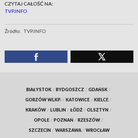
CZYTAJ CAŁOŚĆ NA:
TVP.INFO
Źródło:
TVP.INFO
BIAŁYSTOK
/
BYDGOSZCZ
/
GDAŃSK
/
GORZÓW WLKP.
/
KATOWICE
/
KIELCE
/
KRAKÓW
/
LUBLIN
/
ŁÓDŹ
/
OLSZTYN
/
OPOLE
/
POZNAŃ
/
RZESZÓW
/
SZCZECIN
/
WARSZAWA
/
WROCŁAW