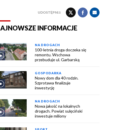
UDOSTĘPNIJ:
AJNOWSZE INFORMACJE
NA DROGACH
100-letnia droga doczeka się
remontu. Wschowa
przebuduje ul. Garbarską
GOSPODARKA
Nowy dom dla 40 rodzin.
Szprotawa finalizuje
inwestycję
NA DROGACH
Nowa jakość na lokalnych
drogach. Powiat sulęciński
inwestuje miliony
SPORT