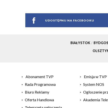
UDOSTĘPNIJ NA FACEBOOKU
BIAŁYSTOK
/
BYDGO
OLSZTY
Abonament TVP
Emisja w TVP
Rada Programowa
System NOS
Biuro Reklamy
Ogłoszenie pr
Oferta Handlowa
Akademia Tele
Telegazeta ogłoszenia