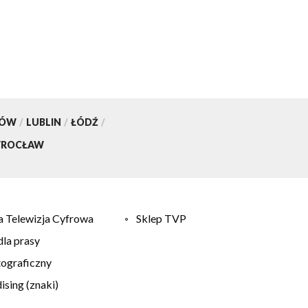
KÓW
/
LUBLIN
/
ŁÓDŹ
/
ROCŁAW
 Telewizja Cyfrowa
Sklep TVP
la prasy
tograficzny
sing (znaki)