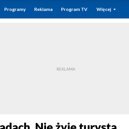
Programy
Reklama
Program TV
Więcej
adach. Nie żyje turysta