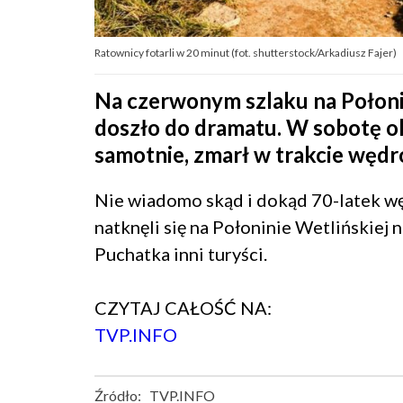
Ratownicy fotarli w 20 minut (fot. shutterstock/Arkadiusz Fajer)
Na czerwonym szlaku na Połoni
doszło do dramatu. W sobotę ok
samotnie, zmarł w trakcie wędr
Nie wiadomo skąd i dokąd 70-latek 
natknęli się na Połoninie Wetlińskiej
Puchatka inni turyści.
CZYTAJ CAŁOŚĆ NA:
TVP.INFO
Źródło:
TVP.INFO