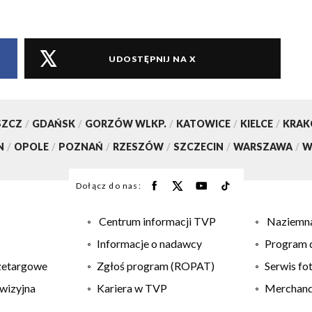
UDOSTĘPNIJ NA X
SZCZ
/
GDAŃSK
/
GORZÓW WLKP.
/
KATOWICE
/
KIELCE
/
KRA
N
/
OPOLE
/
POZNAŃ
/
RZESZÓW
/
SZCZECIN
/
WARSZAWA
/
W
Dołącz do nas:
Centrum informacji TVP
Naziemna
Informacje o nadawcy
Program d
zetargowe
Zgłoś program (ROPAT)
Serwis fo
wizyjna
Kariera w TVP
Merchandi