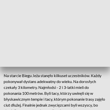
Jeż w nazwie tej akcji charytatywnej jest symbolem, bo
założeniem jest pomoc bezdomnym zwierzętom.
Sedno sprawy to zbiórka poprzez wpłacenie wpisowego na
bieg. Za zebrane w ten sposób pieniądze będzie można kupić
najpotrzebniejsze rzeczy dla zwierząt.
Ale jest też drugi, ukryty cel - to edukacja najmłodszych i
przypominanie tym nieco starszym, że na krzywdę zwierząt
trzeba reagować.
Na starcie Biegu Jeża stanęło kilkuset uczestników. Każdy
pokonywał dystans adekwatny do wieku. Na dorosłych
czekały 3 kilometry. Najmłodsi - 2 i 3-latki mieli do
pokonania 100 metrów. Byli tacy, którzy uwinęli się w
błyskawicznym tempie i tacy, którym pokonanie trasy zajęło
ciut dłużej. Finalnie jednak zwycięzcami byli wszyscy, bo