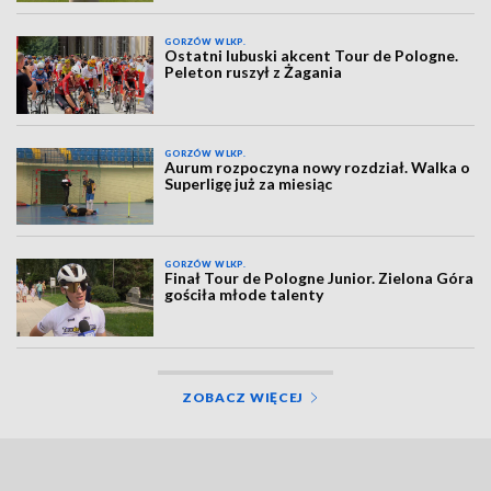
GORZÓW WLKP.
Ostatni lubuski akcent Tour de Pologne.
Peleton ruszył z Żagania
GORZÓW WLKP.
Aurum rozpoczyna nowy rozdział. Walka o
Superligę już za miesiąc
GORZÓW WLKP.
Finał Tour de Pologne Junior. Zielona Góra
gościła młode talenty
ZOBACZ WIĘCEJ