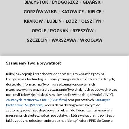
BIAŁYSTOK
/
BYDGOSZCZ
/
GDAŃSK
/
GORZÓW WLKP.
/
KATOWICE
/
KIELCE
/
KRAKÓW
/
LUBLIN
/
ŁÓDŹ
/
OLSZTYN
/
OPOLE
/
POZNAŃ
/
RZESZÓW
/
SZCZECIN
/
WARSZAWA
/
WROCŁAW
Szanujemy Twoją prywatność
Dołącz do nas:
Kliknij "Akceptuję i przechodzę do serwisu", aby wyrazić zgody na
korzystanie z technologii automatycznego śledzenia i zbierania danych,
TVP
dostęp do informacji na Twoim urządzeniu końcowym i ich
Abonament TVP
przechowywanie oraz na przetwarzanie Twoich danych osobowych przez
Regulamin TVP
nas, czyli Telewizję Polską S.A. w likwidacji (zwaną dalej również „TVP”),
Emisja w TVP
Polityka prywatności
Zaufanych Partnerów z IAB* (1201 firm)
oraz pozostałych
Zaufanych
Partnerów TVP (93 firm)
, w celach marketingowych (w tym do
Centrum informacji TVP
Moje zgody
zautomatyzowanego dopasowania reklam do Twoich zainteresowań i
mierzenia ich skuteczności) i pozostałych, które wskazujemy poniżej, a
Naziemna Telewizja Cyfrowa
Pomoc
także zgody na udostępnianie przez nas identyfikatora PPID do Google.
Sklep TVP
Biuro reklamy