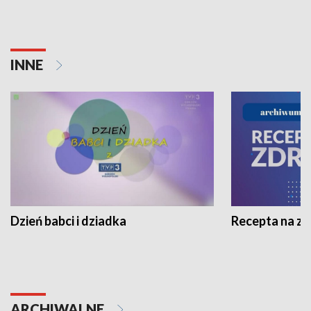
INNE
Dzień babci i dziadka
Recepta na z
ARCHIWALNE