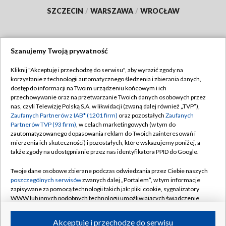
SZCZECIN
/
WARSZAWA
/
WROCŁAW
Szanujemy Twoją prywatność
Dołącz do nas:
Kliknij "Akceptuję i przechodzę do serwisu", aby wyrazić zgody na
korzystanie z technologii automatycznego śledzenia i zbierania danych,
TVP
dostęp do informacji na Twoim urządzeniu końcowym i ich
Abonament TVP
przechowywanie oraz na przetwarzanie Twoich danych osobowych przez
Regulamin TVP
nas, czyli Telewizję Polską S.A. w likwidacji (zwaną dalej również „TVP”),
Emisja w TVP
Polityka prywatności
Zaufanych Partnerów z IAB* (1201 firm)
oraz pozostałych
Zaufanych
Partnerów TVP (93 firm)
, w celach marketingowych (w tym do
Centrum informacji TVP
Moje zgody
zautomatyzowanego dopasowania reklam do Twoich zainteresowań i
mierzenia ich skuteczności) i pozostałych, które wskazujemy poniżej, a
Naziemna Telewizja Cyfrowa
Pomoc
także zgody na udostępnianie przez nas identyfikatora PPID do Google.
Sklep TVP
Biuro reklamy
Twoje dane osobowe zbierane podczas odwiedzania przez Ciebie naszych
Rada Programowa
Kontakt
poszczególnych serwisów
zwanych dalej „Portalem”, w tym informacje
zapisywane za pomocą technologii takich jak: pliki cookie, sygnalizatory
System NOS
WWW lub innych podobnych technologii umożliwiających świadczenie
dopasowanych i bezpiecznych usług, personalizację treści oraz reklam,
Informacje o nadawcy
Kanały
udostępnianie funkcji mediów społecznościowych oraz analizowanie
Akceptuję i przechodzę do serwisu
ruchu w Internecie.