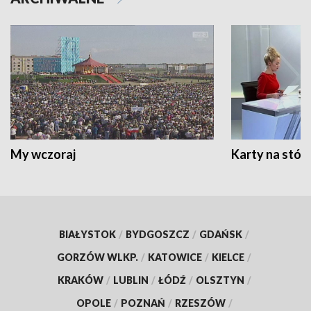
My wczoraj
Karty na stół:
BIAŁYSTOK
/
BYDGOSZCZ
/
GDAŃSK
/
GORZÓW WLKP.
/
KATOWICE
/
KIELCE
/
KRAKÓW
/
LUBLIN
/
ŁÓDŹ
/
OLSZTYN
/
OPOLE
/
POZNAŃ
/
RZESZÓW
/