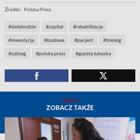
Źródło:
Polska Press
#świebodzin
#szpital
#rehabilitacja
#inwestycja
#budowa
#pacjent
#trening
#zabieg
#polska press
#gazeta lubuska
ZOBACZ TAKŻE