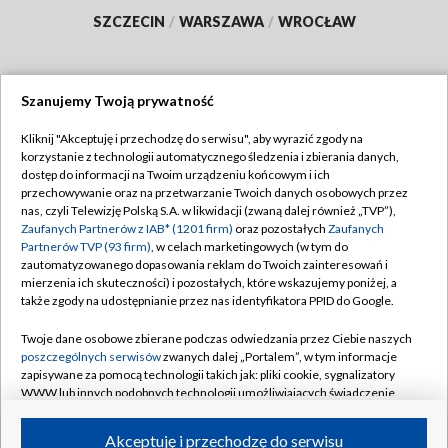
SZCZECIN
/
WARSZAWA
/
WROCŁAW
Szanujemy Twoją prywatność
Dołącz do nas:
Kliknij "Akceptuję i przechodzę do serwisu", aby wyrazić zgody na
korzystanie z technologii automatycznego śledzenia i zbierania danych,
TVP
dostęp do informacji na Twoim urządzeniu końcowym i ich
Abonament TVP
przechowywanie oraz na przetwarzanie Twoich danych osobowych przez
Regulamin TVP
nas, czyli Telewizję Polską S.A. w likwidacji (zwaną dalej również „TVP”),
Emisja w TVP
Polityka prywatności
Zaufanych Partnerów z IAB* (1201 firm)
oraz pozostałych
Zaufanych
Partnerów TVP (93 firm)
, w celach marketingowych (w tym do
Centrum informacji TVP
Moje zgody
zautomatyzowanego dopasowania reklam do Twoich zainteresowań i
mierzenia ich skuteczności) i pozostałych, które wskazujemy poniżej, a
Naziemna Telewizja Cyfrowa
Pomoc
także zgody na udostępnianie przez nas identyfikatora PPID do Google.
Sklep TVP
Biuro reklamy
Twoje dane osobowe zbierane podczas odwiedzania przez Ciebie naszych
Rada Programowa
Kontakt
poszczególnych serwisów
zwanych dalej „Portalem”, w tym informacje
zapisywane za pomocą technologii takich jak: pliki cookie, sygnalizatory
System NOS
WWW lub innych podobnych technologii umożliwiających świadczenie
dopasowanych i bezpiecznych usług, personalizację treści oraz reklam,
Informacje o nadawcy
Kanały
udostępnianie funkcji mediów społecznościowych oraz analizowanie
Akceptuję i przechodzę do serwisu
ruchu w Internecie.