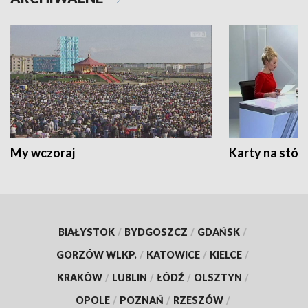
My wczoraj
Karty na stół:
BIAŁYSTOK
/
BYDGOSZCZ
/
GDAŃSK
/
GORZÓW WLKP.
/
KATOWICE
/
KIELCE
/
KRAKÓW
/
LUBLIN
/
ŁÓDŹ
/
OLSZTYN
/
OPOLE
/
POZNAŃ
/
RZESZÓW
/