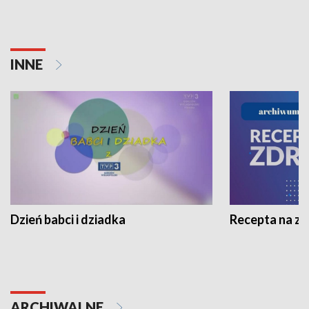
INNE
Dzień babci i dziadka
Recepta na z
ARCHIWALNE