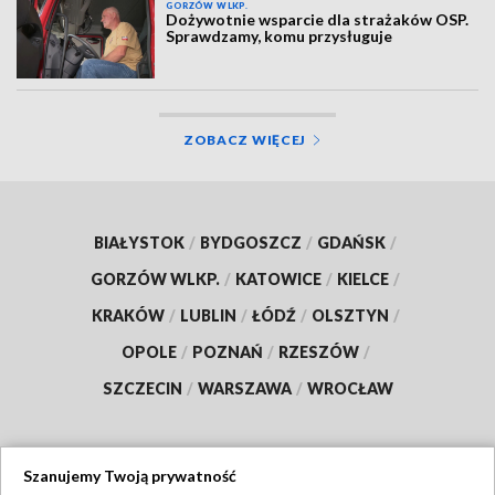
GORZÓW WLKP.
Dożywotnie wsparcie dla strażaków OSP.
Sprawdzamy, komu przysługuje
ZOBACZ WIĘCEJ
BIAŁYSTOK
/
BYDGOSZCZ
/
GDAŃSK
/
GORZÓW WLKP.
/
KATOWICE
/
KIELCE
/
KRAKÓW
/
LUBLIN
/
ŁÓDŹ
/
OLSZTYN
/
OPOLE
/
POZNAŃ
/
RZESZÓW
/
SZCZECIN
/
WARSZAWA
/
WROCŁAW
Szanujemy Twoją prywatność
Dołącz do nas: