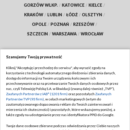
GORZÓW WLKP.
/
KATOWICE
/
KIELCE
/
KRAKÓW
/
LUBLIN
/
ŁÓDŹ
/
OLSZTYN
/
OPOLE
/
POZNAŃ
/
RZESZÓW
/
SZCZECIN
/
WARSZAWA
/
WROCŁAW
Szanujemy Twoją prywatność
Dołącz do nas:
Kliknij "Akceptuję i przechodzę do serwisu", aby wyrazić zgody na
korzystanie z technologii automatycznego śledzenia i zbierania danych,
TVP
dostęp do informacji na Twoim urządzeniu końcowym i ich
Abonament TVP
przechowywanie oraz na przetwarzanie Twoich danych osobowych przez
Regulamin TVP
nas, czyli Telewizję Polską S.A. w likwidacji (zwaną dalej również „TVP”),
Emisja w TVP
Polityka prywatności
Zaufanych Partnerów z IAB* (1201 firm)
oraz pozostałych
Zaufanych
Partnerów TVP (93 firm)
, w celach marketingowych (w tym do
Centrum informacji TVP
Moje zgody
zautomatyzowanego dopasowania reklam do Twoich zainteresowań i
mierzenia ich skuteczności) i pozostałych, które wskazujemy poniżej, a
Naziemna Telewizja Cyfrowa
Pomoc
także zgody na udostępnianie przez nas identyfikatora PPID do Google.
Sklep TVP
Biuro reklamy
Twoje dane osobowe zbierane podczas odwiedzania przez Ciebie naszych