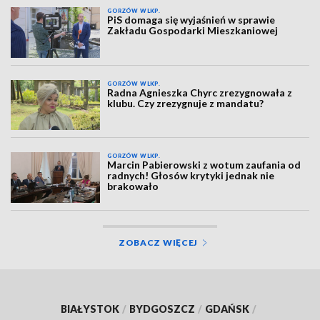
GORZÓW WLKP.
PiS domaga się wyjaśnień w sprawie
Zakładu Gospodarki Mieszkaniowej
GORZÓW WLKP.
Radna Agnieszka Chyrc zrezygnowała z
klubu. Czy zrezygnuje z mandatu?
GORZÓW WLKP.
Marcin Pabierowski z wotum zaufania od
radnych! Głosów krytyki jednak nie
brakowało
ZOBACZ WIĘCEJ
BIAŁYSTOK
/
BYDGOSZCZ
/
GDAŃSK
/