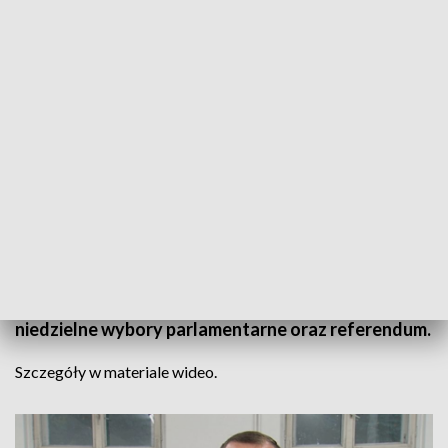
Informacje Lubuskie, 13.10.2023
Kampania wyborcza jest już na ostatniej prostej. 12
października poseł Jacek Kurzępa spotkał się z
mieszkańcami Nowej Soli. Dyskusję zdominowały
niedzielne wybory parlamentarne oraz referendum.
Szczegóły w materiale wideo.