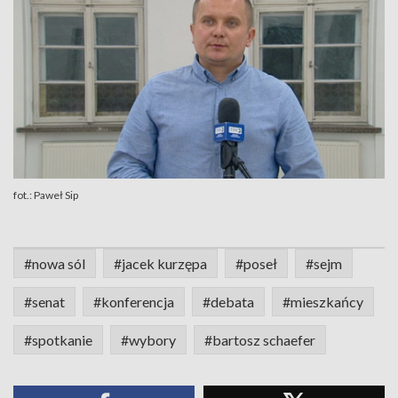
fot.: Paweł Sip
#nowa sól
#jacek kurzępa
#poseł
#sejm
#senat
#konferencja
#debata
#mieszkańcy
#spotkanie
#wybory
#bartosz schaefer