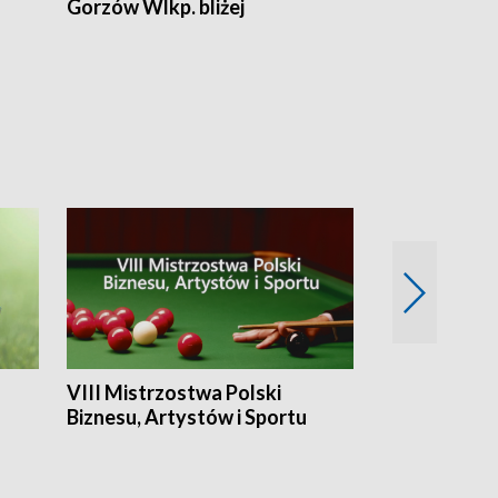
Gorzów Wlkp. bliżej
Lubuskie bliż
VIII Mistrzostwa Polski
Cztery kwar
Biznesu, Artystów i Sportu