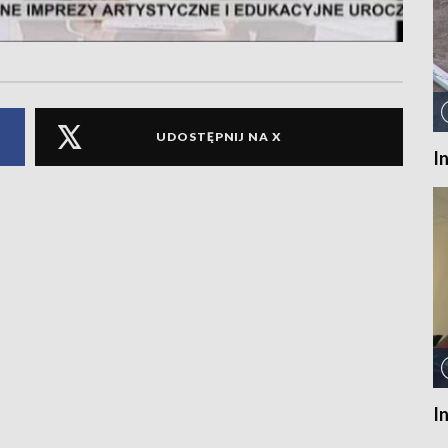
UDOSTĘPNIJ NA X
I
I