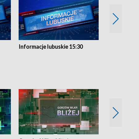
Informacje lubuskie 15:30
Przegląd ty