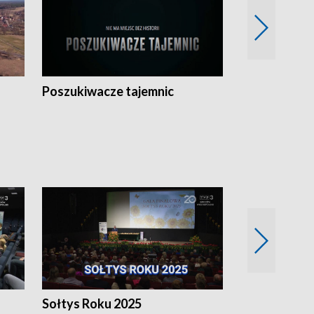
Poszukiwacze tajemnic
Kostrzyn na 
h
Sołtys Roku 2025
20 lat minęł