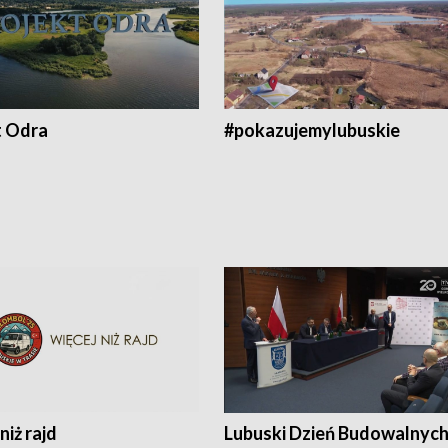
t Odra
#pokazujemylubuskie
niż rajd
Lubuski Dzień Budowalnyc