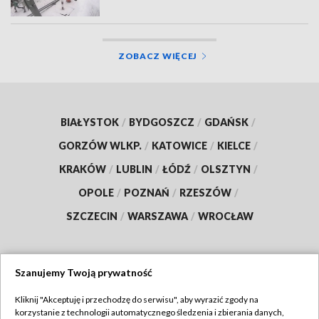
ZOBACZ WIĘCEJ
BIAŁYSTOK
/
BYDGOSZCZ
/
GDAŃSK
/
GORZÓW WLKP.
/
KATOWICE
/
KIELCE
/
KRAKÓW
/
LUBLIN
/
ŁÓDŹ
/
OLSZTYN
/
OPOLE
/
POZNAŃ
/
RZESZÓW
/
SZCZECIN
/
WARSZAWA
/
WROCŁAW
Szanujemy Twoją prywatność
Dołącz do nas:
Kliknij "Akceptuję i przechodzę do serwisu", aby wyrazić zgody na
korzystanie z technologii automatycznego śledzenia i zbierania danych,
TVP