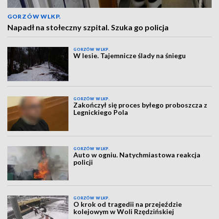
GORZÓW WLKP.
Napadł na stołeczny szpital. Szuka go policja
GORZÓW WLKP.
W lesie. Tajemnicze ślady na śniegu
GORZÓW WLKP.
Zakończył się proces byłego proboszcza z
Legnickiego Pola
GORZÓW WLKP.
Auto w ogniu. Natychmiastowa reakcja
policji
GORZÓW WLKP.
O krok od tragedii na przejeździe
kolejowym w Woli Rzędzińskiej