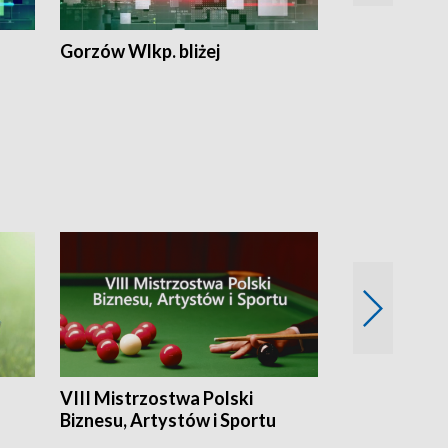
Gorzów Wlkp. bliżej
Lubuskie bliż
VIII Mistrzostwa Polski
Cztery kwar
Biznesu, Artystów i Sportu