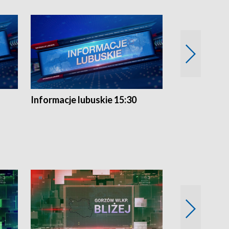
Informacje lubuskie 15:30
Przegląd ty