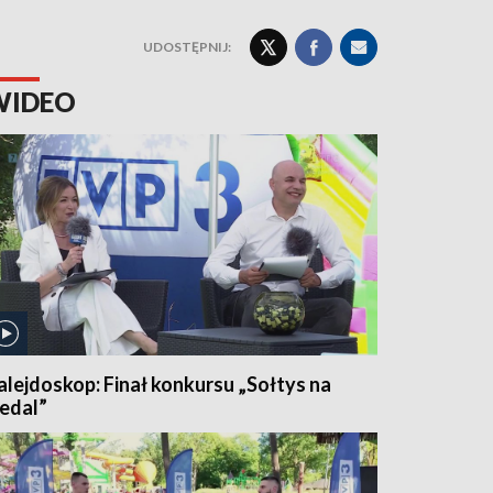
UDOSTĘPNIJ:
WIDEO
alejdoskop: Finał konkursu „Sołtys na
edal”