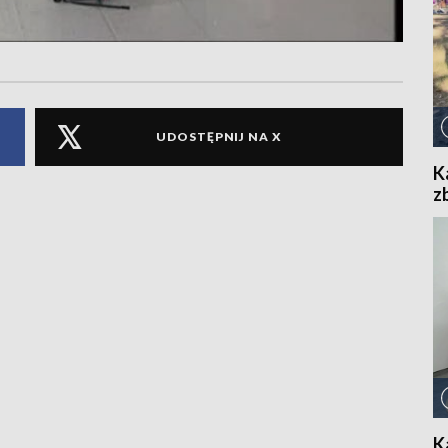
UDOSTĘPNIJ NA X
K
z
K