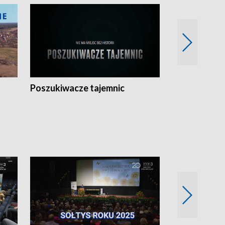
Poszukiwacze tajemnic
Kostrzyn na 