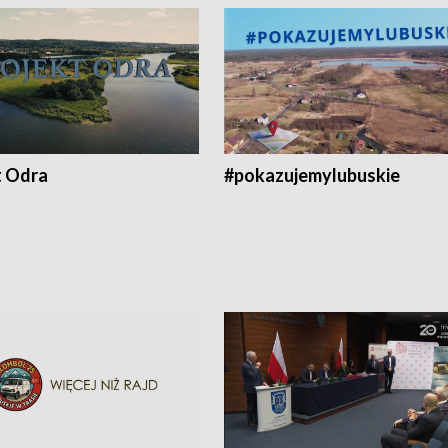
t Odra
#pokazujemylubuskie