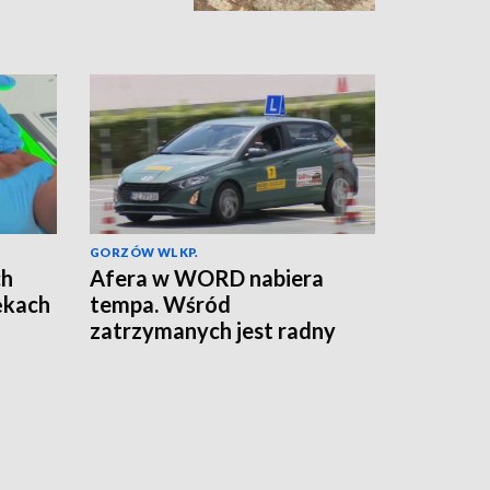
GORZÓW WLKP.
ch
Afera w WORD nabiera
rękach
tempa. Wśród
zatrzymanych jest radny
powiatowy