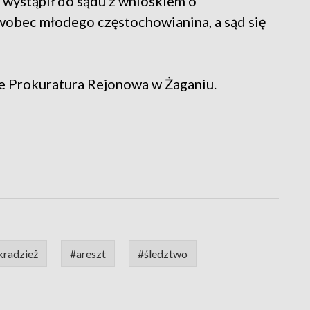
 wystąpił do sądu z wnioskiem o
obec młodego częstochowianina, a sąd się
e Prokuratura Rejonowa w Żaganiu.
kradzież
#areszt
#śledztwo