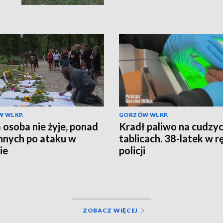
 WLKP.
GORZÓW WLKP.
 osoba nie żyje, ponad
Kradł paliwo na cudzy
nnych po ataku w
tablicach. 38-latek w 
ie
policji
ZOBACZ WIĘCEJ