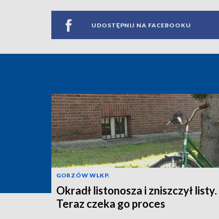
UDOSTĘPNIJ NA FACEBOOKU
GORZÓW WLKP.
Okradł listonosza i zniszczył listy.
Teraz czeka go proces