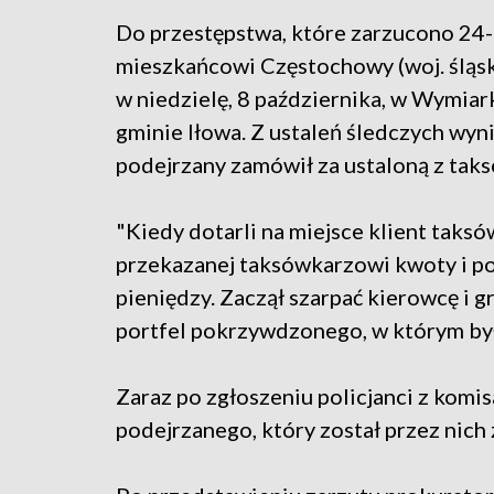
Do przestępstwa, które zarzucono 24
mieszkańcowi Częstochowy (woj. śląsk
w niedzielę, 8 października, w Wymiar
gminie Iłowa. Z ustaleń śledczych wyni
podejrzany zamówił za ustaloną z tak
"Kiedy dotarli na miejsce klient taksó
przekazanej taksówkarzowi kwoty i po
pieniędzy. Zaczął szarpać kierowcę i g
portfel pokrzywdzonego, w którym było 
Zaraz po zgłoszeniu policjanci z komi
podejrzanego, który został przez nich