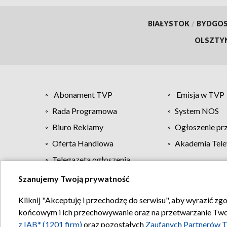
BIAŁYSTOK
/
BYDGO
OLSZTY
Abonament TVP
Emisja w TVP
Rada Programowa
System NOS
Biuro Reklamy
Ogłoszenie pr
Oferta Handlowa
Akademia Tele
Telegazeta ogłoszenia
Szanujemy Twoją prywatność
Regulamin TVP
Kliknij "Akceptuję i przechodzę do serwisu", aby wyrazić zg
końcowym i ich przechowywanie oraz na przetwarzanie Twoich
z IAB* (1201 firm)
oraz pozostałych
Zaufanych Partnerów T