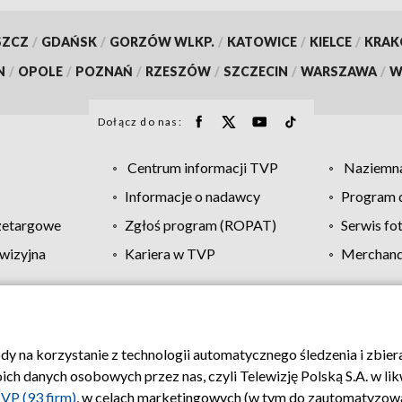
SZCZ
/
GDAŃSK
/
GORZÓW WLKP.
/
KATOWICE
/
KIELCE
/
KRA
N
/
OPOLE
/
POZNAŃ
/
RZESZÓW
/
SZCZECIN
/
WARSZAWA
/
W
Dołącz do nas:
Centrum informacji TVP
Naziemna
Informacje o nadawcy
Program d
zetargowe
Zgłoś program (ROPAT)
Serwis fo
wizyjna
Kariera w TVP
Merchandi
Polityka prywatności
Moje zgody
Pomoc
Biuro re
ody na korzystanie z technologii automatycznego śledzenia i zbie
 danych osobowych przez nas, czyli Telewizję Polską S.A. w likw
VP (93 firm)
, w celach marketingowych (w tym do zautomatyzow