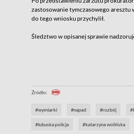
Po przedstawieniu zarzutu prokurator
zastosowanie tymczasowego aresztu w
do tego wniosku przychylił.
Śledztwo w opisanej sprawie nadzoruj
Źródło:
#wymiarki
#napad
#rozbój
#
#lubuska policja
#katarzyna wolińska