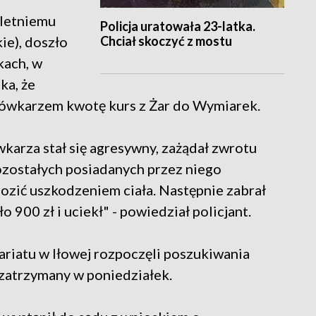
-letniemu
Policja uratowała 23-latka.
Chciał skoczyć z mostu
ie), doszło
kach, w
ka, że
sówkarzem kwotę kurs z Żar do Wymiarek.
wkarza stał się agresywny, zażądał zwrotu
zostałych posiadanych przez niego
rozić uszkodzeniem ciała. Następnie zabrał
900 zł i uciekł" - powiedział policjant.
sariatu w Iłowej rozpoczęli poszukiwania
 zatrzymany w poniedziałek.