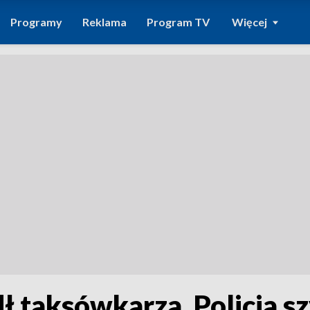
Programy
Reklama
Program TV
Więcej
ł taksówkarza. Policja s