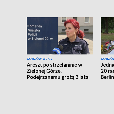
GORZÓW WLKP.
GORZÓW
Areszt po strzelaninie w
Jedna
Zielonej Górze.
20 ra
Podejrzanemu grożą 3 lata
Berlin
więzienia