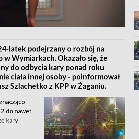
 24-latek podejrzany o rozbój na
o w Wymiarkach. Okazało się, że
ny do odbycia kary ponad roku
ie ciała innej osoby - poinformował
usz Szlachetko z KPP w Żaganiu.
 znacząco
d 2 do nawet
ze kary