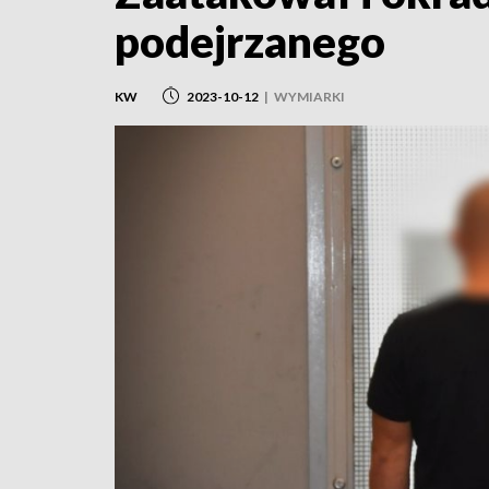
podejrzanego
KW
2023-10-12
|
WYMIARKI