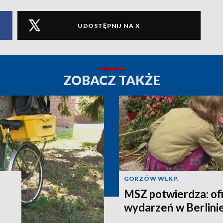
UDOSTĘPNIJ NA X
ZOBACZ TAKŻE
GORZÓW WLKP.
MSZ potwierdza: ofi
wydarzeń w Berlinie