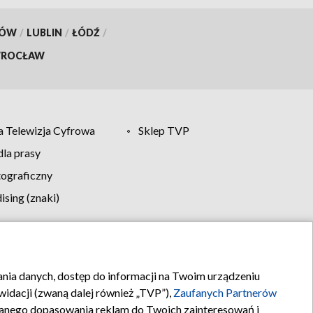
KÓW
/
LUBLIN
/
ŁÓDŹ
/
ROCŁAW
 Telewizja Cyfrowa
Sklep TVP
la prasy
tograficzny
sing (znaki)
klamy
Kontakt
rania danych, dostęp do informacji na Twoim urządzeniu
idacji (zwaną dalej również „TVP”),
Zaufanych Partnerów
anego dopasowania reklam do Twoich zainteresowań i