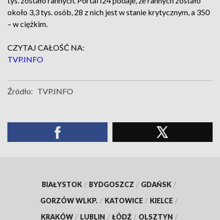
tys. zostało rannych. Portal I24 podaje, że rannych zostało
około 3,3 tys. osób, 28 z nich jest w stanie krytycznym, a 350
– w ciężkim.
CZYTAJ CAŁOŚĆ NA:
TVP.INFO
Źródło:
TVP.INFO
BIAŁYSTOK
/
BYDGOSZCZ
/
GDAŃSK
/
GORZÓW WLKP.
/
KATOWICE
/
KIELCE
/
KRAKÓW
/
LUBLIN
/
ŁÓDŹ
/
OLSZTYN
/