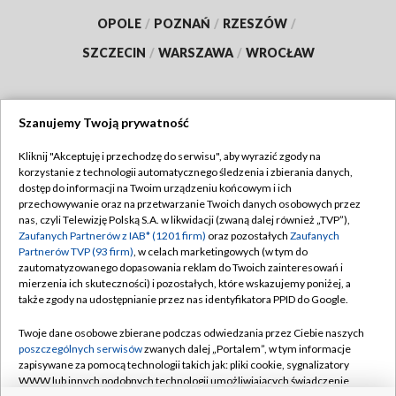
OPOLE
/
POZNAŃ
/
RZESZÓW
/
SZCZECIN
/
WARSZAWA
/
WROCŁAW
Szanujemy Twoją prywatność
Dołącz do nas:
Kliknij "Akceptuję i przechodzę do serwisu", aby wyrazić zgody na
korzystanie z technologii automatycznego śledzenia i zbierania danych,
TVP
dostęp do informacji na Twoim urządzeniu końcowym i ich
Abonament TVP
przechowywanie oraz na przetwarzanie Twoich danych osobowych przez
Regulamin TVP
nas, czyli Telewizję Polską S.A. w likwidacji (zwaną dalej również „TVP”),
Emisja w TVP
Zaufanych Partnerów z IAB* (1201 firm)
Polityka prywatności
oraz pozostałych
Zaufanych
Partnerów TVP (93 firm)
, w celach marketingowych (w tym do
Centrum informacji TVP
Moje zgody
zautomatyzowanego dopasowania reklam do Twoich zainteresowań i
mierzenia ich skuteczności) i pozostałych, które wskazujemy poniżej, a
Naziemna Telewizja Cyfrowa
Pomoc
także zgody na udostępnianie przez nas identyfikatora PPID do Google.
Sklep TVP
Biuro reklamy
Twoje dane osobowe zbierane podczas odwiedzania przez Ciebie naszych
Rada Programowa
poszczególnych serwisów
zwanych dalej „Portalem”, w tym informacje
Kontakt
zapisywane za pomocą technologii takich jak: pliki cookie, sygnalizatory
System NOS
WWW lub innych podobnych technologii umożliwiających świadczenie