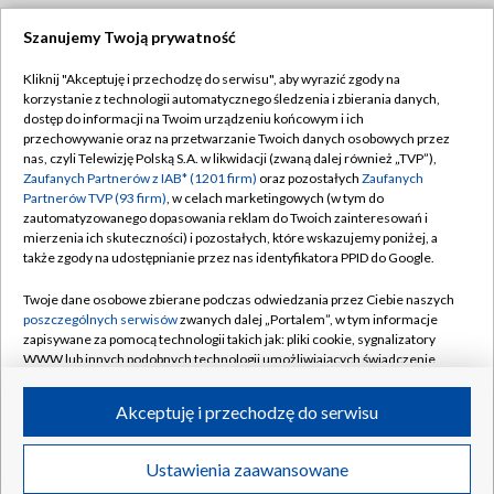
Szanujemy Twoją prywatność
Dołącz do nas:
Kliknij "Akceptuję i przechodzę do serwisu", aby wyrazić zgody na
korzystanie z technologii automatycznego śledzenia i zbierania danych,
TVP
dostęp do informacji na Twoim urządzeniu końcowym i ich
Abonament TVP
przechowywanie oraz na przetwarzanie Twoich danych osobowych przez
Regulamin TVP
nas, czyli Telewizję Polską S.A. w likwidacji (zwaną dalej również „TVP”),
Emisja w TVP
Zaufanych Partnerów z IAB* (1201 firm)
Polityka prywatności
oraz pozostałych
Zaufanych
Partnerów TVP (93 firm)
, w celach marketingowych (w tym do
Centrum informacji TVP
Moje zgody
zautomatyzowanego dopasowania reklam do Twoich zainteresowań i
mierzenia ich skuteczności) i pozostałych, które wskazujemy poniżej, a
Naziemna Telewizja Cyfrowa
Pomoc
także zgody na udostępnianie przez nas identyfikatora PPID do Google.
Sklep TVP
Biuro reklamy
Twoje dane osobowe zbierane podczas odwiedzania przez Ciebie naszych
Rada Programowa
poszczególnych serwisów
zwanych dalej „Portalem”, w tym informacje
Kontakt
zapisywane za pomocą technologii takich jak: pliki cookie, sygnalizatory
System NOS
WWW lub innych podobnych technologii umożliwiających świadczenie
dopasowanych i bezpiecznych usług, personalizację treści oraz reklam,
Informacje o nadawcy
Kanały
udostępnianie funkcji mediów społecznościowych oraz analizowanie
Akceptuję i przechodzę do serwisu
ruchu w Internecie.
Program dla prasy
©2026 Telewizja Polska S.A. w likwidacji
Biuro Reklamy
Twoje dane osobowe zbierane podczas odwiedzania przez Ciebie
Ustawienia zaawansowane
poszczególnych serwisów
na Portalu, takie jak adresy IP, identyfikatory
Ogłoszenie przetargowe