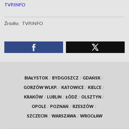
TVP.INFO
Źródło:
TVP.INFO
BIAŁYSTOK
/
BYDGOSZCZ
/
GDAŃSK
/
GORZÓW WLKP.
/
KATOWICE
/
KIELCE
/
KRAKÓW
/
LUBLIN
/
ŁÓDŹ
/
OLSZTYN
/
OPOLE
/
POZNAŃ
/
RZESZÓW
/
SZCZECIN
/
WARSZAWA
/
WROCŁAW