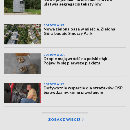
ułatwia segregację tekstyliów
GORZÓW WLKP.
Nowa zielona oaza w mieście. Zielona
Góra buduje Smoczy Park
GORZÓW WLKP.
Dropie mają wrócić na polskie łąki.
Pojawiły się pierwsze pisklęta
GORZÓW WLKP.
Dożywotnie wsparcie dla strażaków OSP.
Sprawdzamy, komu przysługuje
ZOBACZ WIĘCEJ