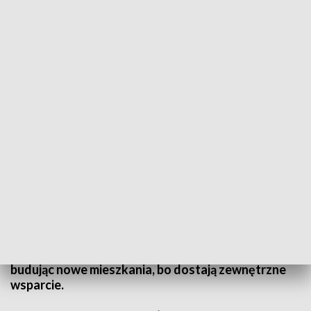
Społeczne Inicjatywy Mieszkaniowe wspomogą gminy w budowie tanich
mieszkań pod wynajem
Kolejne lubuskie samorządy chcą budować tanie
mieszkania na wynajem. Pomóc w tym mają spółki
SIM, czyli Społeczne Inicjatywy Mieszkaniowe.
Dzięki tej formie budownictwa społecznego
samorządy nie dewastują swoich budżetów,
budując nowe mieszkania, bo dostają zewnętrzne
wsparcie.