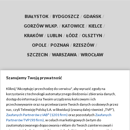
BIAŁYSTOK
/
BYDGOSZCZ
/
GDAŃSK
/
GORZÓW WLKP.
/
KATOWICE
/
KIELCE
/
KRAKÓW
/
LUBLIN
/
ŁÓDŹ
/
OLSZTYN
/
OPOLE
/
POZNAŃ
/
RZESZÓW
/
SZCZECIN
/
WARSZAWA
/
WROCŁAW
Szanujemy Twoją prywatność
Dołącz do nas:
Kliknij "Akceptuję i przechodzę do serwisu", aby wyrazić zgody na
korzystanie z technologii automatycznego śledzenia i zbierania danych,
TVP
dostęp do informacji na Twoim urządzeniu końcowym i ich
Abonament TVP
przechowywanie oraz na przetwarzanie Twoich danych osobowych przez
Regulamin TVP
nas, czyli Telewizję Polską S.A. w likwidacji (zwaną dalej również „TVP”),
Emisja w TVP
Polityka prywatności
Zaufanych Partnerów z IAB* (1201 firm)
oraz pozostałych
Zaufanych
Partnerów TVP (93 firm)
, w celach marketingowych (w tym do
Centrum informacji TVP
Moje zgody
zautomatyzowanego dopasowania reklam do Twoich zainteresowań i