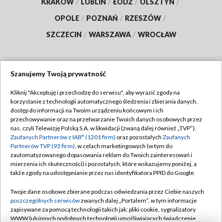
KRAKÓW
/
LUBLIN
/
ŁÓDŹ
/
OLSZTYN
/
OPOLE
/
POZNAŃ
/
RZESZÓW
/
SZCZECIN
/
WARSZAWA
/
WROCŁAW
Szanujemy Twoją prywatność
Dołącz do nas:
Kliknij "Akceptuję i przechodzę do serwisu", aby wyrazić zgody na
korzystanie z technologii automatycznego śledzenia i zbierania danych,
TVP
dostęp do informacji na Twoim urządzeniu końcowym i ich
Abonament TVP
przechowywanie oraz na przetwarzanie Twoich danych osobowych przez
Regulamin TVP
nas, czyli Telewizję Polską S.A. w likwidacji (zwaną dalej również „TVP”),
Emisja w TVP
Zaufanych Partnerów z IAB* (1201 firm)
Polityka prywatności
oraz pozostałych
Zaufanych
Partnerów TVP (93 firm)
, w celach marketingowych (w tym do
Centrum informacji TVP
Moje zgody
zautomatyzowanego dopasowania reklam do Twoich zainteresowań i
mierzenia ich skuteczności) i pozostałych, które wskazujemy poniżej, a
Naziemna Telewizja Cyfrowa
Pomoc
także zgody na udostępnianie przez nas identyfikatora PPID do Google.
Sklep TVP
Biuro reklamy
Twoje dane osobowe zbierane podczas odwiedzania przez Ciebie naszych
Rada Programowa
poszczególnych serwisów
zwanych dalej „Portalem”, w tym informacje
Kontakt
zapisywane za pomocą technologii takich jak: pliki cookie, sygnalizatory
System NOS
WWW lub innych podobnych technologii umożliwiających świadczenie