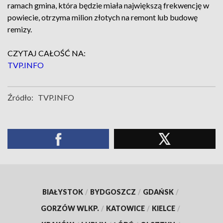
ramach gmina, która będzie miała największą frekwencję w
powiecie, otrzyma milion złotych na remont lub budowę
remizy.
CZYTAJ CAŁOŚĆ NA:
TVP.INFO
Źródło:
TVP.INFO
BIAŁYSTOK
/
BYDGOSZCZ
/
GDAŃSK
/
GORZÓW WLKP.
/
KATOWICE
/
KIELCE
/