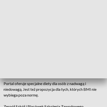
użytkowników. NFZ chce jednak to grono powiększyć. Stąd
projekt "Gotuj na zdrowie". Do tej pory powstały 2 filmiki z
propozycjami zdrowych śniadań. Przygotowywały je
uczennice zielonogórskiego gastronomika. Teraz nagrywają
kolejny film.
Młode kucharki przekonują, że opłaca się poświęcić trochę
czasu na przygotowanie tych przepisów.
Kiedy wybierzemy przepis na stronie Dieta NFZ,
automatycznie generuje się tam lista potrzebnych do tego
produktów. Samo przygotowanie posiłku też nie jest
skomplikowane.
Portal oferuje specjalne diety dla osób z nadwagą i
niedowagą. Jest też propozycja dla tych, których BMI nie
wybiega poza normę.
Zespół Szkół i Placówek Szkolenia Zawodowego