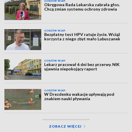
GORZÓW WLKP.
Okręgowa Rada Lekarska zabrała głos.
Chcą zmian systemu ochrony zdrowia
GORZÓW WLKP.
Bezpłatny test HPV ratuje życie. Wciąż
korzysta z niego zbyt mało Lubuszanek
GORZÓW WLKP.
Lekarz pracował 6 dni bez przerwy. NIK
ujawnia niepokojący raport
GORZÓW WLKP.
W Drezdenku wakacje upływają pod
znakiem nauki pływania
ZOBACZ WIĘCEJ