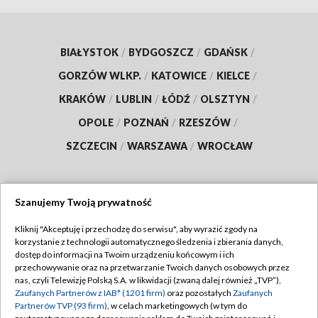
BIAŁYSTOK
/
BYDGOSZCZ
/
GDAŃSK
/
GORZÓW WLKP.
/
KATOWICE
/
KIELCE
/
KRAKÓW
/
LUBLIN
/
ŁÓDŹ
/
OLSZTYN
/
OPOLE
/
POZNAŃ
/
RZESZÓW
/
SZCZECIN
/
WARSZAWA
/
WROCŁAW
Szanujemy Twoją prywatność
Dołącz do nas:
Kliknij "Akceptuję i przechodzę do serwisu", aby wyrazić zgody na
korzystanie z technologii automatycznego śledzenia i zbierania danych,
TVP
dostęp do informacji na Twoim urządzeniu końcowym i ich
Abonament TVP
przechowywanie oraz na przetwarzanie Twoich danych osobowych przez
Regulamin TVP
nas, czyli Telewizję Polską S.A. w likwidacji (zwaną dalej również „TVP”),
Emisja w TVP
Polityka prywatności
Zaufanych Partnerów z IAB* (1201 firm)
oraz pozostałych
Zaufanych
Partnerów TVP (93 firm)
, w celach marketingowych (w tym do
Centrum informacji TVP
Moje zgody