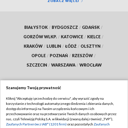
ZOBACZ WIĘCEJ
BIAŁYSTOK
/
BYDGOSZCZ
/
GDAŃSK
/
GORZÓW WLKP.
/
KATOWICE
/
KIELCE
/
KRAKÓW
/
LUBLIN
/
ŁÓDŹ
/
OLSZTYN
/
OPOLE
/
POZNAŃ
/
RZESZÓW
/
SZCZECIN
/
WARSZAWA
/
WROCŁAW
Szanujemy Twoją prywatność
Dołącz do nas:
Kliknij "Akceptuję i przechodzę do serwisu", aby wyrazić zgody na
korzystanie z technologii automatycznego śledzenia i zbierania danych,
TVP
dostęp do informacji na Twoim urządzeniu końcowym i ich
Abonament TVP
przechowywanie oraz na przetwarzanie Twoich danych osobowych przez
Regulamin TVP
nas, czyli Telewizję Polską S.A. w likwidacji (zwaną dalej również „TVP”),
Emisja w TVP
Polityka prywatności
Zaufanych Partnerów z IAB* (1201 firm)
oraz pozostałych
Zaufanych