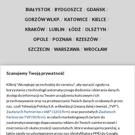
BIAŁYSTOK
/
BYDGOSZCZ
/
GDAŃSK
/
GORZÓW WLKP.
/
KATOWICE
/
KIELCE
/
KRAKÓW
/
LUBLIN
/
ŁÓDŹ
/
OLSZTYN
/
OPOLE
/
POZNAŃ
/
RZESZÓW
/
SZCZECIN
/
WARSZAWA
/
WROCŁAW
Szanujemy Twoją prywatność
Dołącz do nas:
Kliknij "Akceptuję i przechodzę do serwisu", aby wyrazić zgody na
korzystanie z technologii automatycznego śledzenia i zbierania danych,
TVP
dostęp do informacji na Twoim urządzeniu końcowym i ich
Abonament TVP
przechowywanie oraz na przetwarzanie Twoich danych osobowych przez
Regulamin TVP
nas, czyli Telewizję Polską S.A. w likwidacji (zwaną dalej również „TVP”),
Emisja w TVP
Zaufanych Partnerów z IAB* (1201 firm)
Polityka prywatności
oraz pozostałych
Zaufanych
Partnerów TVP (93 firm)
, w celach marketingowych (w tym do
Centrum informacji TVP
Moje zgody
zautomatyzowanego dopasowania reklam do Twoich zainteresowań i
mierzenia ich skuteczności) i pozostałych, które wskazujemy poniżej, a
Naziemna Telewizja Cyfrowa
Pomoc
także zgody na udostępnianie przez nas identyfikatora PPID do Google.