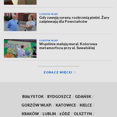
GORZÓW WLKP.
Gdy zawyją syreny, rozbrzmią pieśni. Żary
zaśpiewają dla Powstańców
GORZÓW WLKP.
Wspólnie malują mural. Kolorowa
metamorfoza przy ul. Suwalskiej
ZOBACZ WIĘCEJ
BIAŁYSTOK
/
BYDGOSZCZ
/
GDAŃSK
/
GORZÓW WLKP.
/
KATOWICE
/
KIELCE
/
KRAKÓW
/
LUBLIN
/
ŁÓDŹ
/
OLSZTYN
/