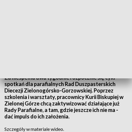
Źródło: Informacje Lubuskie, 03.10.2023
Za niespełna dwa tygodnie rozpocznie się cykl
spotkań dla parafialnych Rad Duszpasterskich
Diecezji Zielonogórsko-Gorzowskiej. Poprzez
szkolenia i warsztaty, pracownicy Kurii Biskupiej w
Zielonej Górze chcą zaktywizować działające już
Rady Parafialne, a tam, gdzie jeszcze ich nie ma -
dać impuls do ich założenia.
Szczegóły w materiale wideo.