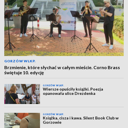
GORZÓW WLKP.
Brzmienie, które słychać w całym mieście. Corno Brass
świętuje 10. edycję
GORZÓW WLKP.
Wiersze opuściły książki. Poezja
opanowała ulice Drezdenka
GORZÓW WLKP.
Książka, cisza i kawa. Silent Book Club w
Gorzowie