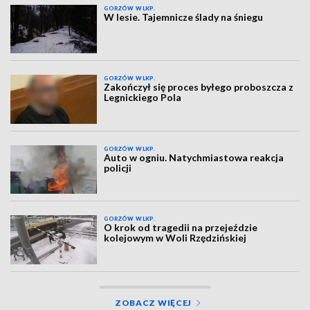
GORZÓW WLKP.
W lesie. Tajemnicze ślady na śniegu
GORZÓW WLKP.
Zakończył się proces byłego proboszcza z
Legnickiego Pola
GORZÓW WLKP.
Auto w ogniu. Natychmiastowa reakcja
policji
GORZÓW WLKP.
O krok od tragedii na przejeździe
kolejowym w Woli Rzędzińskiej
ZOBACZ WIĘCEJ