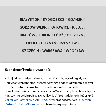
BIAŁYSTOK
/
BYDGOSZCZ
/
GDAŃSK
/
GORZÓW WLKP.
/
KATOWICE
/
KIELCE
/
KRAKÓW
/
LUBLIN
/
ŁÓDŹ
/
OLSZTYN
/
OPOLE
/
POZNAŃ
/
RZESZÓW
/
SZCZECIN
/
WARSZAWA
/
WROCŁAW
Szanujemy Twoją prywatność
Dołącz do nas:
Kliknij "Akceptuję i przechodzę do serwisu", aby wyrazić zgody na
korzystanie z technologii automatycznego śledzenia i zbierania danych,
TVP
dostęp do informacji na Twoim urządzeniu końcowym i ich
Abonament TVP
przechowywanie oraz na przetwarzanie Twoich danych osobowych przez
Regulamin TVP
nas, czyli Telewizję Polską S.A. w likwidacji (zwaną dalej również „TVP”),
Emisja w TVP
Polityka prywatności
Zaufanych Partnerów z IAB* (1201 firm)
oraz pozostałych
Zaufanych
Partnerów TVP (93 firm)
, w celach marketingowych (w tym do