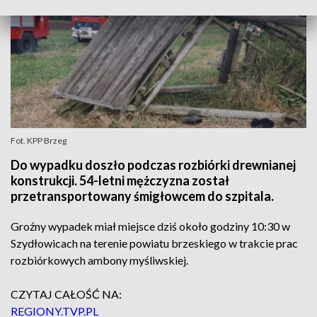
Fot. KPP Brzeg
Do wypadku doszło podczas rozbiórki drewnianej
konstrukcji. 54-letni mężczyzna został
przetransportowany śmigłowcem do szpitala.
Groźny wypadek miał miejsce dziś około godziny 10:30 w
Szydłowicach na terenie powiatu brzeskiego w trakcie prac
rozbiórkowych ambony myśliwskiej.
CZYTAJ CAŁOŚĆ NA:
REGIONY.TVP.PL