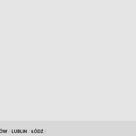
KÓW
/
LUBLIN
/
ŁÓDŹ
/