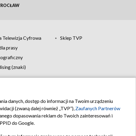
ROCŁAW
 Telewizja Cyfrowa
Sklep TVP
la prasy
tograficzny
sing (znaki)
klamy
Kontakt
rania danych, dostęp do informacji na Twoim urządzeniu
idacji (zwaną dalej również „TVP”),
Zaufanych Partnerów
anego dopasowania reklam do Twoich zainteresowań i
a PPID do Google.