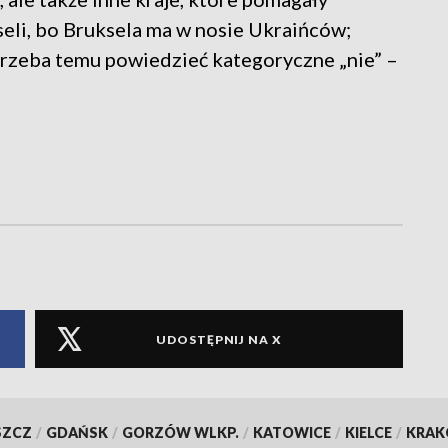
eli, bo Bruksela ma w nosie Ukraińców;
i trzeba temu powiedzieć kategoryczne „nie” –
UDOSTĘPNIJ NA X
SZCZ
/
GDAŃSK
/
GORZÓW WLKP.
/
KATOWICE
/
KIELCE
/
KRA