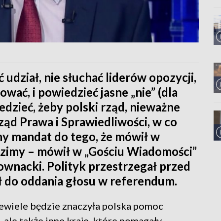
dział, nie słuchać liderów opozycji,
wać, i powiedzieć jasne „nie” (dla
wiedzieć, żeby polski rząd, nieważne
 rząd Prawa i Sprawiedliwości, w co
lny mandat do tego, że mówił w
godzimy – mówił w „Gościu Wiadomości”
ownacki. Polityk przestrzegał przed
 do oddania głosu w referendum.
iewiele będzie znaczyła polska pomoc
, ale także inne kraje, które pomagały