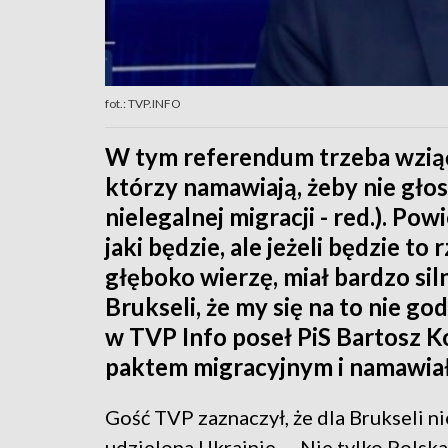
fot.: TVP.INFO
W tym referendum trzeba wziąć u
którzy namawiają, żeby nie głoso
nielegalnej migracji - red.). Po
jaki będzie, ale jeżeli będzie to
głęboko wierzę, miał bardzo si
Brukseli, że my się na to nie 
w TVP Info poseł PiS Bartosz K
paktem migracyjnym i namawiał
Gość TVP zaznaczył, że dla Brukseli n
udzielona Ukrainie. – Nie tylko Polska