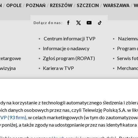
N
/
OPOLE
/
POZNAŃ
/
RZESZÓW
/
SZCZECIN
/
WARSZAWA
/
W
Dołącz do nas:
Centrum informacji TVP
Naziemna
Informacje o nadawcy
Program d
zetargowe
Zgłoś program (ROPAT)
Serwis fo
wizyjna
Kariera w TVP
Merchandi
Polityka prywatności
Moje zgody
Pomoc
Biuro re
ody na korzystanie z technologii automatycznego śledzenia i zbie
 danych osobowych przez nas, czyli Telewizję Polską S.A. w likw
VP (93 firm)
, w celach marketingowych (w tym do zautomatyzow
 poniżej, a także zgody na udostępnianie przez nas identyfikator