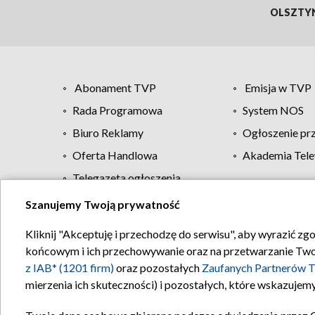
OLSZTY
Abonament TVP
Emisja w TVP
Rada Programowa
System NOS
Biuro Reklamy
Ogłoszenie pr
Oferta Handlowa
Akademia Tele
Telegazeta ogłoszenia
Szanujemy Twoją prywatność
Regulamin TVP
Kliknij "Akceptuję i przechodzę do serwisu", aby wyrazić zg
końcowym i ich przechowywanie oraz na przetwarzanie Twoich
z IAB* (1201 firm)
oraz pozostałych
Zaufanych Partnerów T
mierzenia ich skuteczności) i pozostałych, które wskazujemy