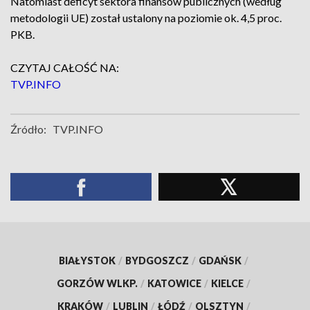
Natomiast deficyt sektora finansów publicznych (według
metodologii UE) został ustalony na poziomie ok. 4,5 proc.
PKB.
CZYTAJ CAŁOŚĆ NA:
TVP.INFO
Źródło:
TVP.INFO
BIAŁYSTOK
/
BYDGOSZCZ
/
GDAŃSK
/
GORZÓW WLKP.
/
KATOWICE
/
KIELCE
/
KRAKÓW
/
LUBLIN
/
ŁÓDŹ
/
OLSZTYN
/