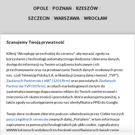
OPOLE
/
POZNAŃ
/
RZESZÓW
/
SZCZECIN
/
WARSZAWA
/
WROCŁAW
Szanujemy Twoją prywatność
Dołącz do nas:
Kliknij "Akceptuję i przechodzę do serwisu", aby wyrazić zgody na
korzystanie z technologii automatycznego śledzenia i zbierania danych,
TVP
dostęp do informacji na Twoim urządzeniu końcowym i ich
Abonament TVP
przechowywanie oraz na przetwarzanie Twoich danych osobowych przez
Regulamin TVP
nas, czyli Telewizję Polską S.A. w likwidacji (zwaną dalej również „TVP”),
Emisja w TVP
Zaufanych Partnerów z IAB* (1201 firm)
Polityka prywatności
oraz pozostałych
Zaufanych
Partnerów TVP (93 firm)
, w celach marketingowych (w tym do
Centrum informacji TVP
Moje zgody
zautomatyzowanego dopasowania reklam do Twoich zainteresowań i
mierzenia ich skuteczności) i pozostałych, które wskazujemy poniżej, a
Naziemna Telewizja Cyfrowa
Pomoc
także zgody na udostępnianie przez nas identyfikatora PPID do Google.
Sklep TVP
Biuro reklamy
Twoje dane osobowe zbierane podczas odwiedzania przez Ciebie naszych
Rada Programowa
poszczególnych serwisów
zwanych dalej „Portalem”, w tym informacje
Kontakt
zapisywane za pomocą technologii takich jak: pliki cookie, sygnalizatory
System NOS
WWW lub innych podobnych technologii umożliwiających świadczenie