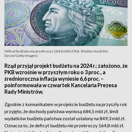
Deficyt budżetu nie przekroczy 164,8 mld zł (fot. SHutterstock/Jim
Dyson/Getty Images)
Rząd przyjął projekt budżetu na 2024 r.; założono, że
PKB wzrośnie w przyszłym roku o 3 proc., a
średnioroczna inflacja wyniesie 6,6 proc. –
poinformowała w czwartek Kancelaria Prezesa
Rady Ministrów.
Zgodnie z komunikatem w projekcie budżetu na przyszły rok
przyjęto, że dochody państwa wyniosą 684,5 mld zł, limit
wydatków budżetu państwa został ustalony na 849,3 mld zł.
Oznacza to, że deficyt budżetu nie przekroczy 164,8 mld zł.