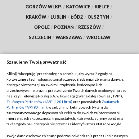
GORZÓW WLKP.
/
KATOWICE
/
KIELCE
/
KRAKÓW
/
LUBLIN
/
ŁÓDŹ
/
OLSZTYN
/
OPOLE
/
POZNAŃ
/
RZESZÓW
/
SZCZECIN
/
WARSZAWA
/
WROCŁAW
Szanujemy Twoją prywatność
Dołącz do nas:
Kliknij "Akceptuję i przechodzę do serwisu", aby wyrazić zgody na
korzystanie z technologii automatycznego śledzenia i zbierania danych,
TVP
dostęp do informacji na Twoim urządzeniu końcowym i ich
Abonament TVP
przechowywanie oraz na przetwarzanie Twoich danych osobowych przez
Regulamin TVP
nas, czyli Telewizję Polską S.A. w likwidacji (zwaną dalej również „TVP”),
Emisja w TVP
Polityka prywatności
Zaufanych Partnerów z IAB* (1201 firm)
oraz pozostałych
Zaufanych
Partnerów TVP (93 firm)
, w celach marketingowych (w tym do
Centrum informacji TVP
Moje zgody
zautomatyzowanego dopasowania reklam do Twoich zainteresowań i
mierzenia ich skuteczności) i pozostałych, które wskazujemy poniżej, a
Naziemna Telewizja Cyfrowa
Pomoc
także zgody na udostępnianie przez nas identyfikatora PPID do Google.
Sklep TVP
Biuro reklamy
Twoje dane osobowe zbierane podczas odwiedzania przez Ciebie naszych