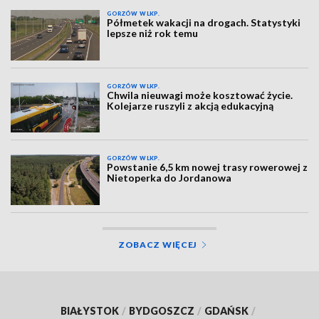
GORZÓW WLKP.
Półmetek wakacji na drogach. Statystyki
lepsze niż rok temu
GORZÓW WLKP.
Chwila nieuwagi może kosztować życie.
Kolejarze ruszyli z akcją edukacyjną
GORZÓW WLKP.
Powstanie 6,5 km nowej trasy rowerowej z
Nietoperka do Jordanowa
ZOBACZ WIĘCEJ
BIAŁYSTOK
/
BYDGOSZCZ
/
GDAŃSK
/