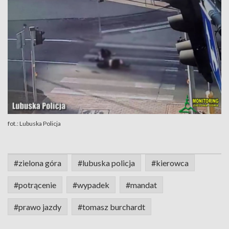
fot.: Lubuska Policja
#zielona góra
#lubuska policja
#kierowca
#potrącenie
#wypadek
#mandat
#prawo jazdy
#tomasz burchardt