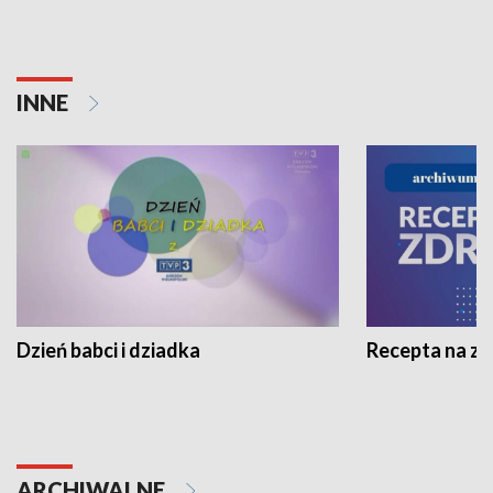
INNE
Dzień babci i dziadka
Recepta na z
ARCHIWALNE