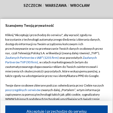
SZCZECIN
/
WARSZAWA
/
WROCŁAW
Szanujemy Twoją prywatność
Dołącz do nas:
Kliknij "Akceptuję i przechodzę do serwisu", aby wyrazić zgody na
korzystanie z technologii automatycznego śledzenia i zbierania danych,
TVP
dostęp do informacji na Twoim urządzeniu końcowym i ich
Abonament TVP
przechowywanie oraz na przetwarzanie Twoich danych osobowych przez
Regulamin TVP
nas, czyli Telewizję Polską S.A. w likwidacji (zwaną dalej również „TVP”),
Emisja w TVP
Polityka prywatności
Zaufanych Partnerów z IAB* (1201 firm)
oraz pozostałych
Zaufanych
Partnerów TVP (93 firm)
, w celach marketingowych (w tym do
Centrum informacji TVP
Moje zgody
zautomatyzowanego dopasowania reklam do Twoich zainteresowań i
mierzenia ich skuteczności) i pozostałych, które wskazujemy poniżej, a
Naziemna Telewizja Cyfrowa
Pomoc
także zgody na udostępnianie przez nas identyfikatora PPID do Google.
Sklep TVP
Biuro reklamy
Twoje dane osobowe zbierane podczas odwiedzania przez Ciebie naszych
Rada Programowa
Kontakt
poszczególnych serwisów
zwanych dalej „Portalem”, w tym informacje
zapisywane za pomocą technologii takich jak: pliki cookie, sygnalizatory
System NOS
WWW lub innych podobnych technologii umożliwiających świadczenie
dopasowanych i bezpiecznych usług, personalizację treści oraz reklam,
Informacje o nadawcy
Kanały
udostępnianie funkcji mediów społecznościowych oraz analizowanie
Akceptuję i przechodzę do serwisu
ruchu w Internecie.