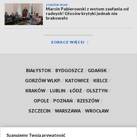
GORZÓW WLKP.
Marcin Pabierowski z wotum zaufania od
radnych! Głosów krytyki jednak nie
brakowało
ZOBACZ WIĘCEJ
BIAŁYSTOK
/
BYDGOSZCZ
/
GDAŃSK
/
GORZÓW WLKP.
/
KATOWICE
/
KIELCE
/
KRAKÓW
/
LUBLIN
/
ŁÓDŹ
/
OLSZTYN
/
OPOLE
/
POZNAŃ
/
RZESZÓW
/
SZCZECIN
/
WARSZAWA
/
WROCŁAW
Szanujemy Twoją prywatność