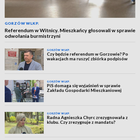
GORZÓW WLKP.
Referendum w Witnicy. Mieszkańcy głosowali w sprawie
odwołania burmistrzyni
GORZÓW WLKP.
Czy będzie referendum w Gorzowie? Po
wakacjach ma ruszyć zbiórka podpisów
GORZÓW WLKP.
PiS domaga się wyjaśnień w sprawie
Zakładu Gospodarki Mieszkaniowej
GORZÓW WLKP.
Radna Agnieszka Chyrc zrezygnowała z
klubu. Czy zrezygnuje z mandatu?