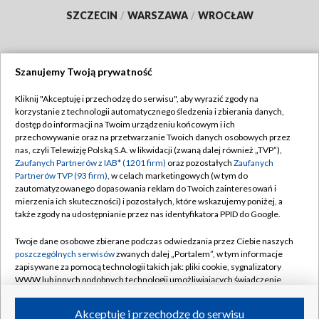
SZCZECIN
/
WARSZAWA
/
WROCŁAW
Szanujemy Twoją prywatność
Dołącz do nas:
Kliknij "Akceptuję i przechodzę do serwisu", aby wyrazić zgody na
korzystanie z technologii automatycznego śledzenia i zbierania danych,
TVP
dostęp do informacji na Twoim urządzeniu końcowym i ich
Abonament TVP
przechowywanie oraz na przetwarzanie Twoich danych osobowych przez
Regulamin TVP
nas, czyli Telewizję Polską S.A. w likwidacji (zwaną dalej również „TVP”),
Emisja w TVP
Polityka prywatności
Zaufanych Partnerów z IAB* (1201 firm)
oraz pozostałych
Zaufanych
Partnerów TVP (93 firm)
, w celach marketingowych (w tym do
Centrum informacji TVP
Moje zgody
zautomatyzowanego dopasowania reklam do Twoich zainteresowań i
mierzenia ich skuteczności) i pozostałych, które wskazujemy poniżej, a
Naziemna Telewizja Cyfrowa
Pomoc
także zgody na udostępnianie przez nas identyfikatora PPID do Google.
Sklep TVP
Biuro reklamy
Twoje dane osobowe zbierane podczas odwiedzania przez Ciebie naszych
Rada Programowa
Kontakt
poszczególnych serwisów
zwanych dalej „Portalem”, w tym informacje
zapisywane za pomocą technologii takich jak: pliki cookie, sygnalizatory
System NOS
WWW lub innych podobnych technologii umożliwiających świadczenie
dopasowanych i bezpiecznych usług, personalizację treści oraz reklam,
Informacje o nadawcy
Kanały
udostępnianie funkcji mediów społecznościowych oraz analizowanie
Akceptuję i przechodzę do serwisu
ruchu w Internecie.