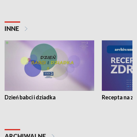
INNE
Dzień babci i dziadka
Recepta na z
ARCHIWALNE