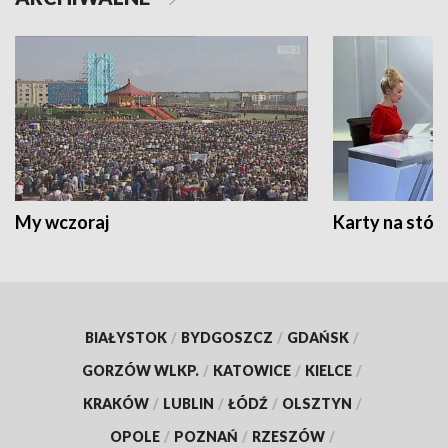
My wczoraj
Karty na stół:
BIAŁYSTOK
/
BYDGOSZCZ
/
GDAŃSK
/
GORZÓW WLKP.
/
KATOWICE
/
KIELCE
/
KRAKÓW
/
LUBLIN
/
ŁÓDŹ
/
OLSZTYN
/
OPOLE
/
POZNAŃ
/
RZESZÓW
/