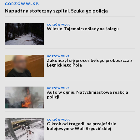
GORZÓW WLKP.
Napadł na stołeczny szpital. Szuka go policja
GORZÓW WLKP.
W lesie. Tajemnicze ślady na śniegu
GORZÓW WLKP.
Zakończył się proces byłego proboszcza z
Legnickiego Pola
GORZÓW WLKP.
Auto w ogniu. Natychmiastowa reakcja
policji
GORZÓW WLKP.
O krok od tragedii na przejeździe
kolejowym w Woli Rzędzińskiej