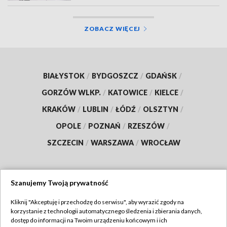
ZOBACZ WIĘCEJ
BIAŁYSTOK
/
BYDGOSZCZ
/
GDAŃSK
/
GORZÓW WLKP.
/
KATOWICE
/
KIELCE
/
KRAKÓW
/
LUBLIN
/
ŁÓDŹ
/
OLSZTYN
/
OPOLE
/
POZNAŃ
/
RZESZÓW
/
SZCZECIN
/
WARSZAWA
/
WROCŁAW
Szanujemy Twoją prywatność
Dołącz do nas:
Kliknij "Akceptuję i przechodzę do serwisu", aby wyrazić zgody na
korzystanie z technologii automatycznego śledzenia i zbierania danych,
TVP
dostęp do informacji na Twoim urządzeniu końcowym i ich