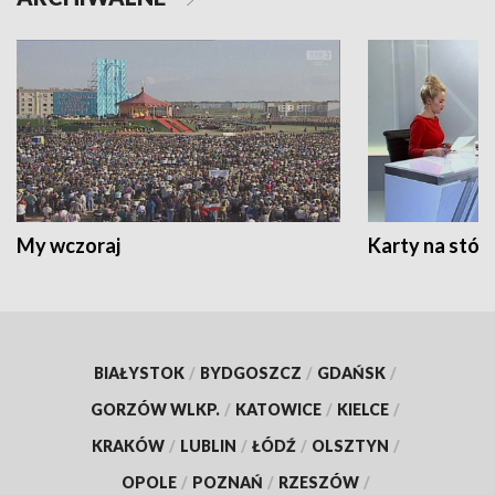
My wczoraj
Karty na stół:
BIAŁYSTOK
/
BYDGOSZCZ
/
GDAŃSK
/
GORZÓW WLKP.
/
KATOWICE
/
KIELCE
/
KRAKÓW
/
LUBLIN
/
ŁÓDŹ
/
OLSZTYN
/
OPOLE
/
POZNAŃ
/
RZESZÓW
/