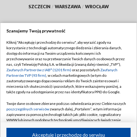
SZCZECIN
/
WARSZAWA
/
WROCŁAW
Szanujemy Twoją prywatność
Dołącz do nas:
Kliknij "Akceptuję i przechodzę do serwisu", aby wyrazić zgody na
korzystanie z technologii automatycznego śledzenia i zbierania danych,
TVP
dostęp do informacji na Twoim urządzeniu końcowym i ich
Abonament TVP
przechowywanie oraz na przetwarzanie Twoich danych osobowych przez
Regulamin TVP
nas, czyli Telewizję Polską S.A. w likwidacji (zwaną dalej również „TVP”),
Emisja w TVP
Polityka prywatności
Zaufanych Partnerów z IAB* (1201 firm)
oraz pozostałych
Zaufanych
Partnerów TVP (93 firm)
, w celach marketingowych (w tym do
Centrum informacji TVP
Moje zgody
zautomatyzowanego dopasowania reklam do Twoich zainteresowań i
mierzenia ich skuteczności) i pozostałych, które wskazujemy poniżej, a
Naziemna Telewizja Cyfrowa
Pomoc
także zgody na udostępnianie przez nas identyfikatora PPID do Google.
Sklep TVP
Biuro reklamy
Twoje dane osobowe zbierane podczas odwiedzania przez Ciebie naszych
Rada Programowa
Kontakt
poszczególnych serwisów
zwanych dalej „Portalem”, w tym informacje
zapisywane za pomocą technologii takich jak: pliki cookie, sygnalizatory
System NOS
WWW lub innych podobnych technologii umożliwiających świadczenie
dopasowanych i bezpiecznych usług, personalizację treści oraz reklam,
Informacje o nadawcy
Kanały
udostępnianie funkcji mediów społecznościowych oraz analizowanie
Akceptuję i przechodzę do serwisu
ruchu w Internecie.