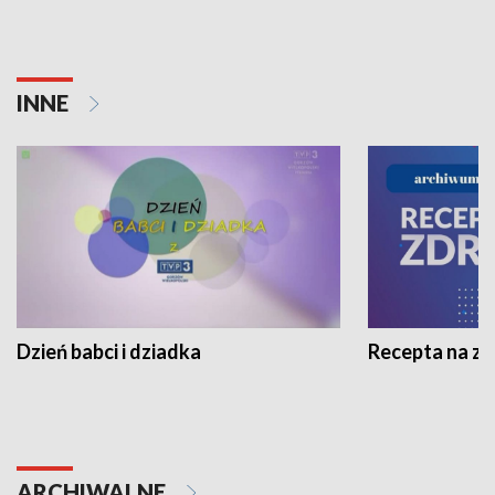
INNE
Dzień babci i dziadka
Recepta na z
ARCHIWALNE