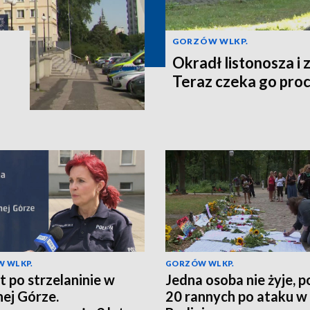
GORZÓW WLKP.
o
Okradł listonosza i z
Teraz czeka go pro
 WLKP.
GORZÓW WLKP.
t po strzelaninie w
Jedna osoba nie żyje, 
nej Górze.
20 rannych po ataku w