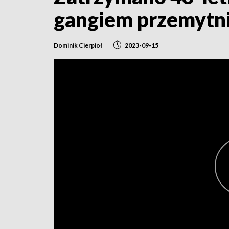
gangiem przemytn
Dominik Cierpioł
2023-09-15