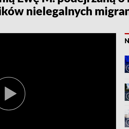
ików nielegalnych migra
N