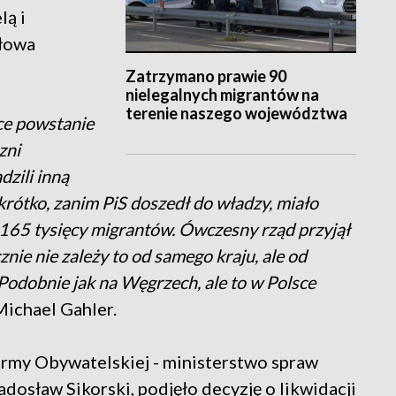
ą i
słowa
Zatrzymano prawie 90
nielegalnych migrantów na
terenie naszego województwa
sce powstanie
zni
dzili inną
rótko, zanim PiS doszedł do władzy, miało
165 tysięcy migrantów. Ówczesny rząd przyjął
cznie nie zależy to od samego kraju, ale od
. Podobnie jak na Węgrzech, ale to w Polsce
Michael Gahler.
my Obywatelskiej - ministerstwo spraw
adosław Sikorski, podjęło decyzję o likwidacji