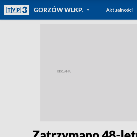
POWRÓT DO
GORZÓW WLKP.
Aktualności
TVP REGIONY
Zatrzymano 48-let