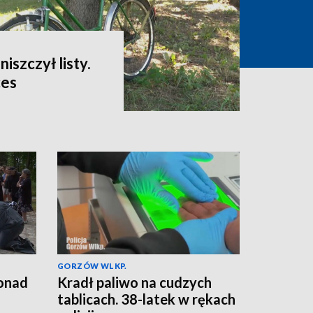
niszczył listy.
ces
GORZÓW WLKP.
ponad
Kradł paliwo na cudzych
tablicach. 38-latek w rękach