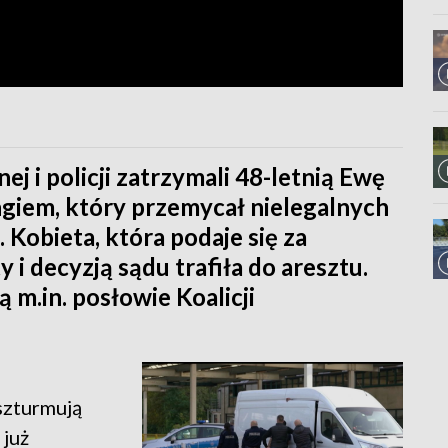
j i policji zatrzymali 48-letnią Ewę
ngiem, który przemycał nielegalnych
 Kobieta, która podaje się za
y i decyzją sądu trafiła do aresztu.
ią m.in. posłowie Koalicji
szturmują
 już