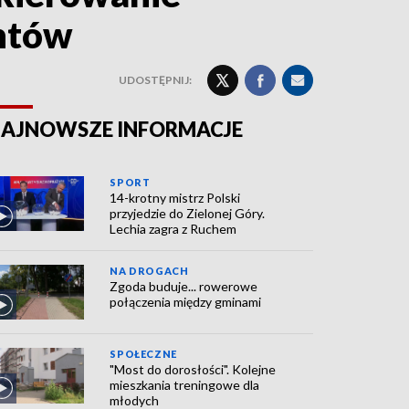
ntów
UDOSTĘPNIJ:
AJNOWSZE INFORMACJE
SPORT
14-krotny mistrz Polski
przyjedzie do Zielonej Góry.
Lechia zagra z Ruchem
NA DROGACH
Zgoda buduje... rowerowe
połączenia między gminami
SPOŁECZNE
"Most do dorosłości". Kolejne
mieszkania treningowe dla
młodych