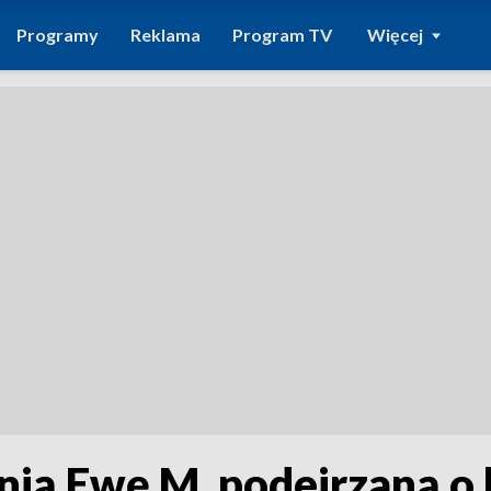
Programy
Reklama
Program TV
Więcej
nią Ewę M. podejrzaną o