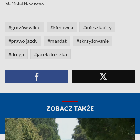
fot.: Michał Nakonowski
#gorzów wlkp.
#kierowca
#mieszkańcy
#prawo jazdy
#mandat
#skrzyżowanie
#droga
#jacek dreczka
ZOBACZ TAKŻE