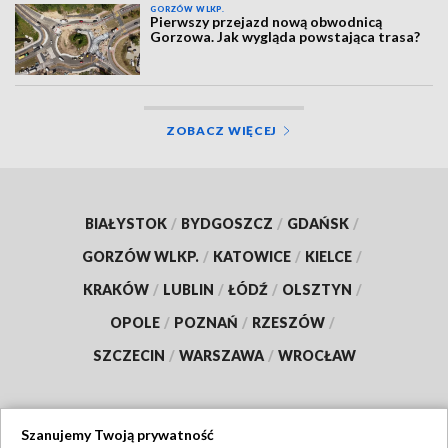
GORZÓW WLKP.
Pierwszy przejazd nową obwodnicą
Gorzowa. Jak wygląda powstająca trasa?
ZOBACZ WIĘCEJ
BIAŁYSTOK
/
BYDGOSZCZ
/
GDAŃSK
/
GORZÓW WLKP.
/
KATOWICE
/
KIELCE
/
KRAKÓW
/
LUBLIN
/
ŁÓDŹ
/
OLSZTYN
/
OPOLE
/
POZNAŃ
/
RZESZÓW
/
SZCZECIN
/
WARSZAWA
/
WROCŁAW
Szanujemy Twoją prywatność